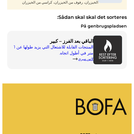
الخيزران، رفوف من الخيزران، كراسي من الخيزران
السماد
اتصل بنا
الوظائف الشاغرة
الهدم والتجديد
Sådan skal skal det sorteres:
شركة BOFA
På genbrugspladsen
عن
الباقي بعد الفرز – كبير
المنتجات القابلة للاشتعال التي يزيد طولها عن 1
ساعات العمل
متر في أطول اتجاه.
لاس ميري
تعريفات النفايات (خاصة)
رابط للوائح الأراضي BRK
توجيهات AT
لوائح النفايات
الخدمة الذاتية
الخدمة الذاتية