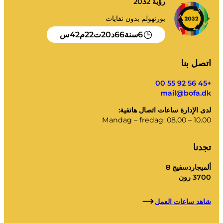
رؤية 2032
قمامتي
بورنهولم بدون نفايات
بوابة النفايات
42
22
20
66
6
سنة
د
ت
م
س
تفريغ التقويم وما إلى ذلك.
اتصل بنا
+45 56 92 55 00
mail@bofa.dk
تعليمات الفرز
لدى الإدارة ساعات اتصال هاتفية:
Mandag – fredag: 08.00 – 10.00
تجدنا
ألميجاردسفيج 8
3700 رون
شاهد ساعات العمل