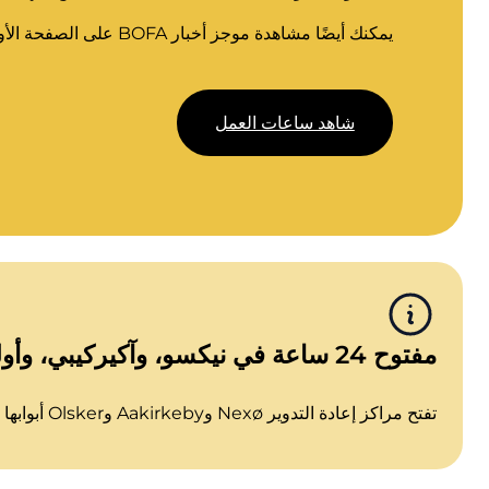
يمكنك أيضًا مشاهدة موجز أخبار BOFA على الصفحة الأولى للموقع.
شاهد ساعات العمل
مفتوح 24 ساعة في نيكسو، وآكيركيبي، وأولسكر
تفتح مراكز إعادة التدوير Nexø وAakirkeby وOlsker أبوابها على مدار 24 ساعة يوميًا. التسجيل في "مركز إعادة التدوير الذي يعمل على مدار 24 ساعة" بموجب أي من