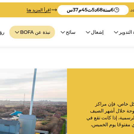
36
45
5
68
6
سنة
د
ت
م
س
اقرأ المزيد هنا
 التدوير
إشغال
سائح
نبذة عن BOFA
رؤية
شكل خاص، فإن مراكز
وNexø وOlsker ستكون مفتوحة خلال أشهر الصيف
يام العطلات الرسمية، إذا كانت تقع في
ي مفتوحًا يوم الخميس،