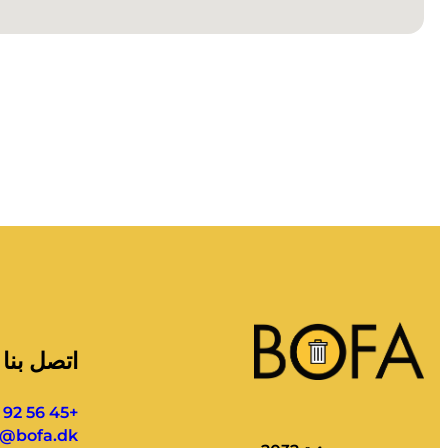
اتصل بنا
+45 56 92 55 00
l@bofa.dk