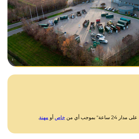
خاص
أو
مهنة
.