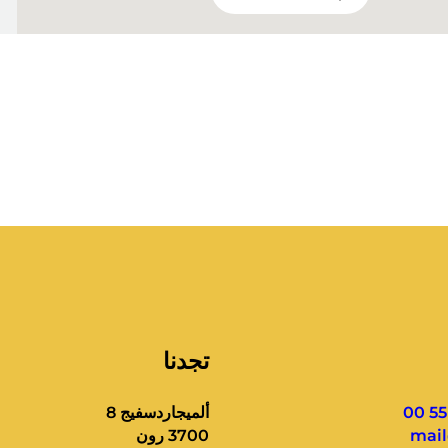
تجدنا
ألميجاردسفيج 8
mai
3700 رون