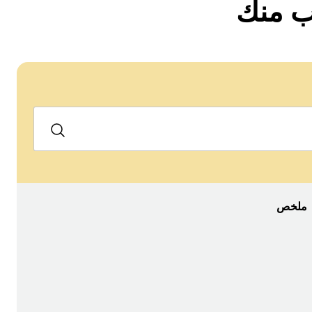
رب منك
ملخص