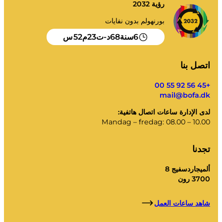
رؤية 2032
السماد
اتصل بنا
الوظائف الشاغرة
بورنهولم بدون نفايات
الهدم والتجديد
شركة BOFA
52
23
-
68
6
سنة
د
ت
م
س
عن
اتصل بنا
ساعات العمل
+45 56 92 55 00
mail@bofa.dk
تعريفات النفايات (خاصة)
لدى الإدارة ساعات اتصال هاتفية:
رابط للوائح الأراضي BRK
Mandag – fredag: 08.00 – 10.00
توجيهات AT
تجدنا
لوائح النفايات
ألميجاردسفيج 8
3700 رون
الخدمة الذاتية
شاهد ساعات العمل
الخدمة الذاتية