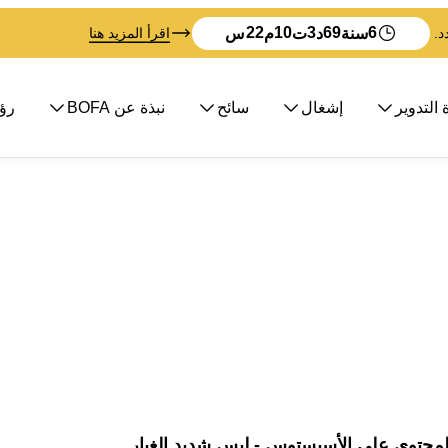
22
10
3
69
6
سنة
د
ت
م
س
اقرأ المزيد هنا
 التدوير
إشغال
سائح
نبذة عن BOFA
رؤية 
لمحتوي على الأسبستوس - ليس شديد الغبار