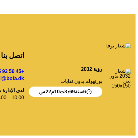
اتصل بنا
رؤية 2032
+45 56 92 55 00
l@bofa.dk
بورنهولم بدون نفايات
لدى الإدارة 
22
10
3
69
6
سنة
د
ت
م
س
.00 – 10.00