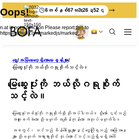
6
67
3
26
51
တစ်နှစ်
ဃ
t
ဍ
၎
အမှိုက်နှင့် ပြန်လည်အသုံးပြုခြင်း။
ရှေ့
/
အမြဲမေးလေ့ရှိသောမေးခွန်းများ
/
အလုပ်အကိုင်
မြေဆွေးပုံးကို ဘယ်လိုဂရုစိုက်သင့်လဲ။
အားလုံးက စီးပွားဖြစ် အမှိုက်တွေအကြောင်း
ခရီးသွား
စီခြင်း။
မြေဆွေးပုံးကို ဘယ်လိုဂရုစိုက်
မိမိဘာသာပြုလုပ်ရန်
Bornholm မှာ မင်းရဲ့အမှိုက်တွေကို ဘယ်လိုစွန့်ပစ်
လုပ်ငန်းများအတွက် အမှိုက်နှုန်းများ
အမှိုက်အစီအစဉ်များ
BOFA အကြောင်း
သင့်လဲ။
မလဲ။
ထုတ်လုပ်သူကြေး
စီရန် ညွှန်ကြားချက်များ
ကြှနျုပျတို့အကွောငျး
အင်္ဂလိပ်လို ရိုက်နှိပ်ထားသော ပစ္စည်းများ
အမှိုက်ပုံးအတွက် အမှိုက်ကို သတင်းပို့ပါ။
မျှော်မှန်းချက် 2032
BOFA သို့သွားပါ။
ဂျာမန်ဘာသာဖြင့် ရိုက်နှိပ်ထားသောပစ္စည်းများ
အမှိုက်စည်းမျဉ်းများ
ဒါက မင်းရဲ့ အမှိုက်ဖြစ်သွားတာ။
မြေဆွေးပုံးတစ်ပုံးကို ဂရုစိုက်ဖို့ လိုအပ်ပါတယ်။ သို့သော် ၎င်းသည်
ပညာရေး
မြေပြင်စည်းကမ်း
အထူးခက်ခဲသော သို့မဟုတ် အချိန်ကုန်သော အလုပ်မဟုတ်ပါ။
ကျွန်ုပ်တို့သည် စီရန်အလွန်ကောင်းပါသည်။
မဂ္ဂဇင်းစင်
အစတွင်၊ သင်သည် စိန်ခေါ်မှုများနှင့် တွေ့ကြုံရသည့် အခြေအနေ
ဝန်ထမ်း
ငါ့အမှိုက်
ကြီးမားသောအမှိုက်
များ သို့မဟုတ် အရာရာတိုင်း လုပ်ဆောင်သင့်သည်ရှိမရှိအပေါ်
ဖွင့်ချိန်