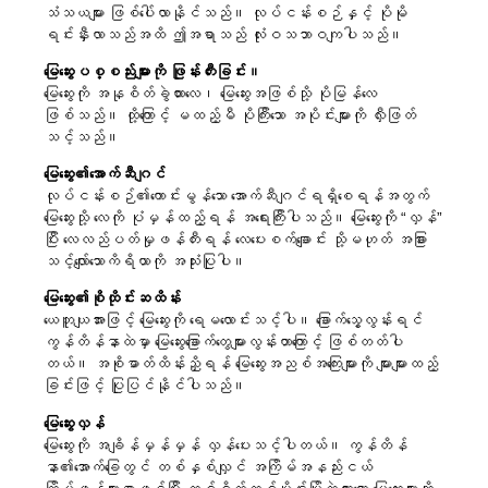
သံသယများ ဖြစ်ပေါ်လာနိုင်သည်။ လုပ်ငန်းစဉ်နှင့် ပိုမို
ဆွေး
ကြှနျုပျတို့ကိုဆကျသှယျရနျ
ရင်းနှီးလာသည်အထိ ဤအရာသည် လုံးဝသဘာဝကျပါသည်။
လစ်လပ်
ဖြိုဖျက်ခြင်းနှင့် ပြုပြင်မွမ်းမံခြင်း။
BOFA ကုမ္ပဏီ
မြေဆွေးပစ္စည်းများကို ဖြုန်းတီးခြင်း။
မြေဆွေးကို အနုစိတ်ခွဲထားလေ၊ မြေဆွေးအဖြစ်သို့ ပိုမြန်လေ
ဖြစ်သည်။ ထို့ကြောင့် မထည့်မီ ပိုကြီးသော အပိုင်းများကို လှီးဖြတ်
သင့်သည်။
အကြောင်း
မြေဆွေး၏အောက်ဆီဂျင်
ဖွင့်ချိန်
လုပ်ငန်းစဉ်၏ကောင်းမွန်သော အောက်ဆီဂျင်ရရှိစေရန်အတွက်
အမှိုက်ခွန် (ပုဂ္ဂလိက)၊
မြေဆွေးသို့ လေကို ပုံမှန်ထည့်ရန် အရေးကြီးပါသည်။ မြေဆွေးကို “လှန်”
ပြီး လေလည်ပတ်မှုဖန်တီးရန် လေပေးစက်ချောင်း သို့မဟုတ် အခြား
BRK မြေယာစည်းမျဉ်းများနှင့် ချိတ်ဆက်ပါ။
သင့်လျော်သောကိရိယာကို အသုံးပြုပါ။
AT လမ်းညွှန်
မြေဆွေး၏စိုထိုင်းဆထိန်း
ယေဘူယျအားဖြင့် မြေဆွေးကို ရေမလောင်းသင့်ပါ။ ခြောက်သွေ့လွန်းရင်
အမှိုက်စည်းမျဉ်းများ
ကွန်တိန်နာထဲမှာ မြေဆွေးခြောက်တွေများလွန်းတာကြောင့် ဖြစ်တတ်ပါ
တယ်။ အစိုဓာတ်ထိန်းညှိရန် မြေဆွေးအညစ်အကြေးများကို များများထည့်
ခြင်းဖြင့် ပြုပြင်နိုင်ပါသည်။
မိမိဘာသာပြုလုပ်ရန်
မြေဆွေးလှန်
မြေဆွေးကို အချိန်မှန်မှန် လှန်ပေးသင့်ပါတယ်။ ကွန်တိန်
မိမိဘာသာပြုလုပ်ရန်
နာ၏အောက်ခြေတွင် တစ်နှစ်လျှင် အကြိမ်အနည်းငယ်