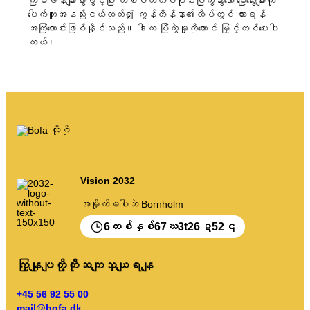
ကြိမ်ဖန်များစွာဖွင့်ပြီး တစ်စိတ်တစ်ပိုင်းပြိုကွဲသွားသော မြေဆွေးများကို
ငါ့အမှိုက်
ပေါက်တူးအနည်းငယ်ထုတ်၍ ကွန်တိန်နာ၏ထိပ်တွင် ထားရန်
အကြံကောင်းဖြစ်နိုင်သည်။ ဒါက ပြိုကွဲမှုကိုတောင် မြှင့်တင်ပေးပါ
အမှိုက်ပေါ်တယ်။
တယ်။
ပြက္ခဒိန် စသည်တို့ကို ဗလာ၊
စီရန် ညွှန်ကြားချက်များ
Vision 2032
အမှိုက်မပါဘဲ Bornholm
6
67
3
26
51
တစ်နှစ်
ဃ
t
ဍ
၎
ကြှနျုပျတို့ကိုဆကျသှယျရနျ
+45 56 92 55 00
mail@bofa.dk