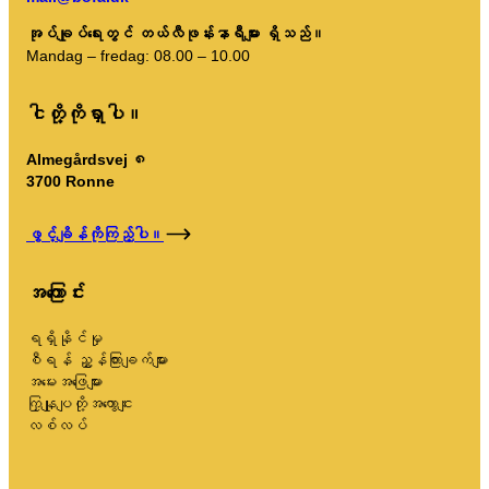
အုပ်ချုပ်ရေးတွင် တယ်လီဖုန်းနာရီများ ရှိသည်။
Mandag – fredag: 08.00 – 10.00
ငါတို့ကိုရှာပါ။
Almegårdsvej ၈
3700 Ronne
ဖွင့်ချိန်ကိုကြည့်ပါ။
အကြောင်း
ရရှိနိုင်မှု
စီရန် ညွှန်ကြားချက်များ
အမေးအဖြေများ
ကြှနျုပျတို့အကွောငျး
လစ်လပ်