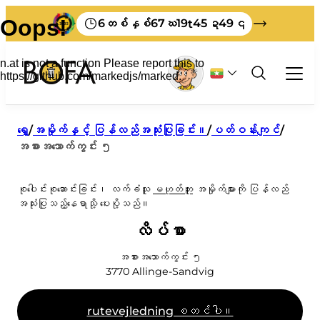
6
67
19
45
48
တစ်နှစ်
ဃ
t
ဍ
၎
အမှိုက်နှင့် ပြန်လည်အသုံးပြုခြင်း။
ရှေ့
/
အမှိုက်နှင့် ပြန်လည်အသုံးပြုခြင်း။
/
ပတ်ဝန်းကျင်
/
အစားအသောက်ကွင်း ၅
အလုပ်အကိုင်
အားလုံးက စီးပွားဖြစ် အမှိုက်တွေအကြောင်း
ခရီးသွား
စီခြင်း။
စုပေါင်းစုဆောင်းခြင်း၊ လက်ခံသူ
မဟုတ်ဘူး
အမှိုက်များကို ပြန်လည်
မိမိဘာသာပြုလုပ်ရန်
အသုံးပြုသည့်နေရာသို့ ပေးပို့သည်။
Bornholm မှာ မင်းရဲ့အမှိုက်တွေကို ဘယ်လိုစွန့်ပစ်
လုပ်ငန်းများအတွက် အမှိုက်နှုန်းများ
အမှိုက်အစီအစဉ်များ
BOFA အကြောင်း
မလဲ။
ထုတ်လုပ်သူကြေး
လိပ်စာ
စီရန် ညွှန်ကြားချက်များ
ကြှနျုပျတို့အကွောငျး
အင်္ဂလိပ်လို ရိုက်နှိပ်ထားသော ပစ္စည်းများ
အမှိုက်ပုံးအတွက် အမှိုက်ကို သတင်းပို့ပါ။
မျှော်မှန်းချက် 2032
BOFA သို့သွားပါ။
ဂျာမန်ဘာသာဖြင့် ရိုက်နှိပ်ထားသောပစ္စည်းများ
အမှိုက်စည်းမျဉ်းများ
အစားအသောက်ကွင်း ၅
ဒါက မင်းရဲ့ အမှိုက်ဖြစ်သွားတာ။
ပညာရေး
3770
Allinge-Sandvig
မြေပြင်စည်းကမ်း
ကျွန်ုပ်တို့သည် စီရန်အလွန်ကောင်းပါသည်။
မဂ္ဂဇင်းစင်
ဝန်ထမ်း
ငါ့အမှိုက်
ကြီးမားသောအမှိုက်
rutevejledning စတင်ပါ။
ဖွင့်ချိန်