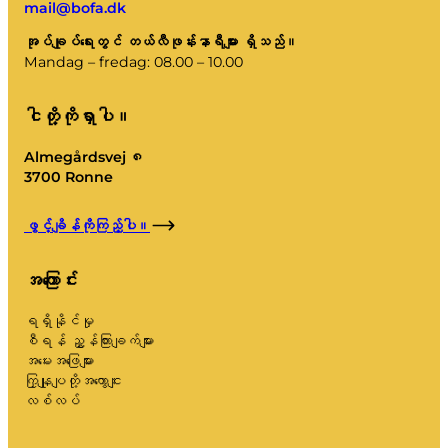
mail@bofa.dk
အုပ်ချုပ်ရေးတွင် တယ်လီဖုန်းနာရီများ ရှိသည်။
Mandag – fredag: 08.00 – 10.00
ငါတို့ကိုရှာပါ။
Almegårdsvej ၈
3700 Ronne
ဖွင့်ချိန်ကိုကြည့်ပါ။
အကြောင်း
ရရှိနိုင်မှု
စီရန် ညွှန်ကြားချက်များ
အမေးအဖြေများ
ကြှနျုပျတို့အကွောငျး
လစ်လပ်