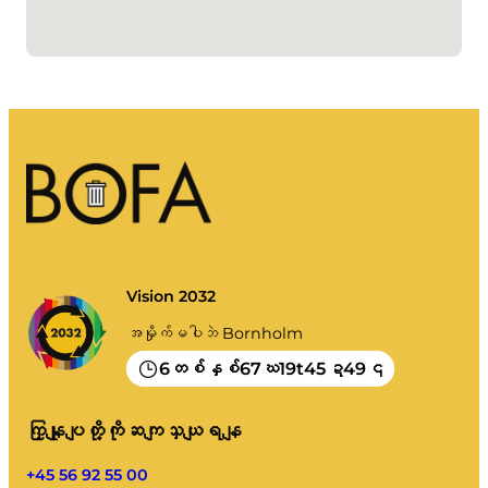
ငါ့အမှိုက်
အမှိုက်ပေါ်တယ်။
ပြက္ခဒိန် စသည်တို့ကို ဗလာ၊
စီရန် ညွှန်ကြားချက်များ
Vision 2032
အမှိုက်မပါဘဲ Bornholm
6
67
19
45
48
တစ်နှစ်
ဃ
t
ဍ
၎
ကြှနျုပျတို့ကိုဆကျသှယျရနျ
+45 56 92 55 00