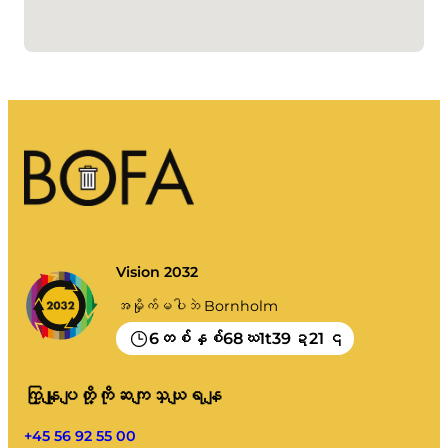
ငါ့အမှိုက်
အမှိုက်ပေါ်တယ်။
ပြက္ခဒိန် စသည်တို့ကို ဗလာ၊
စီရန် ညွှန်ကြားချက်များ
Vision 2032
အမှိုက်မပါဘဲ Bornholm
6
68
1
39
21
တစ်နှစ်
ဃ
t
ဍ
၎
ကြှနျုပျတို့ကိုဆကျသှယျရနျ
+45 56 92 55 00