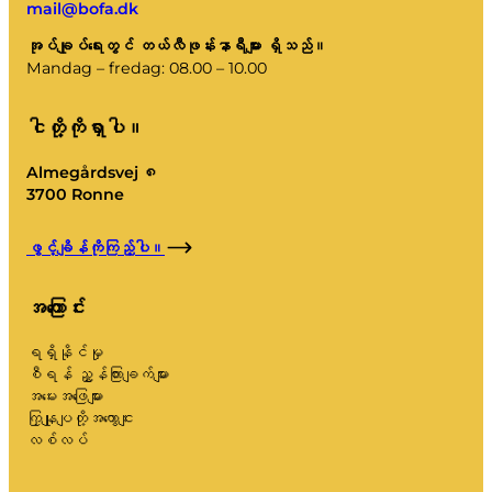
mail@bofa.dk
အုပ်ချုပ်ရေးတွင် တယ်လီဖုန်းနာရီများ ရှိသည်။
Mandag – fredag: 08.00 – 10.00
ငါတို့ကိုရှာပါ။
Almegårdsvej ၈
3700 Ronne
ဖွင့်ချိန်ကိုကြည့်ပါ။
အကြောင်း
ရရှိနိုင်မှု
စီရန် ညွှန်ကြားချက်များ
အမေးအဖြေများ
ကြှနျုပျတို့အကွောငျး
လစ်လပ်