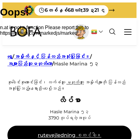
6
68
1
39
21
တစ်နှစ်
ဃ
t
ဍ
၎
အမှိုက်နှင့် ပြန်လည်အသုံးပြုခြင်း။
ရှေ့
/
အမှိုက်နှင့် ပြန်လည်အသုံးပြုခြင်း။
/
အများပြည်သူမဟုတ်သော
/
Hasle Marina ၅၃
အလုပ်အကိုင်
အားလုံးက စီးပွားဖြစ် အမှိုက်တွေအကြောင်း
ခရီးသွား
စီခြင်း။
စုပေါင်းစုဆောင်းခြင်း၊ လက်ခံသူ
မဟုတ်ဘူး
အမှိုက်များကို ပြန်လည်
မိမိဘာသာပြုလုပ်ရန်
အသုံးပြုသည့်နေရာသို့ ပေးပို့သည်။
Bornholm မှာ မင်းရဲ့အမှိုက်တွေကို ဘယ်လိုစွန့်ပစ်
လုပ်ငန်းများအတွက် အမှိုက်နှုန်းများ
အမှိုက်အစီအစဉ်များ
BOFA အကြောင်း
မလဲ။
ထုတ်လုပ်သူကြေး
လိပ်စာ
စီရန် ညွှန်ကြားချက်များ
ကြှနျုပျတို့အကွောငျး
အင်္ဂလိပ်လို ရိုက်နှိပ်ထားသော ပစ္စည်းများ
အမှိုက်ပုံးအတွက် အမှိုက်ကို သတင်းပို့ပါ။
မျှော်မှန်းချက် 2032
BOFA သို့သွားပါ။
ဂျာမန်ဘာသာဖြင့် ရိုက်နှိပ်ထားသောပစ္စည်းများ
အမှိုက်စည်းမျဉ်းများ
Hasle Marina ၅၃
ဒါက မင်းရဲ့ အမှိုက်ဖြစ်သွားတာ။
ပညာရေး
3790
လုပ်ရတဲ့အလုပ်
မြေပြင်စည်းကမ်း
ကျွန်ုပ်တို့သည် စီရန်အလွန်ကောင်းပါသည်။
မဂ္ဂဇင်းစင်
ဝန်ထမ်း
ငါ့အမှိုက်
ကြီးမားသောအမှိုက်
rutevejledning စတင်ပါ။
ဖွင့်ချိန်