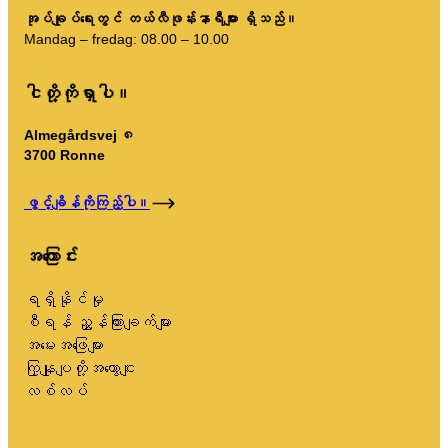
အုပ်ချုပ်ရေးတွင် တယ်လီဖုန်းနာရီများ ရှိသည်။
Mandag – fredag: 08.00 – 10.00
ငါတို့ကိုရှာပါ။
Almegårdsvej ၈
3700 Ronne
ဖွင့်ချိန်ကိုကြည့်ပါ။
အကြောင်း
ရရှိနိုင်မှု
စီရန် ညွှန်ကြားချက်များ
အမေးအဖြေများ
ကြှနျုပျတို့အကွောငျး
လစ်လပ်