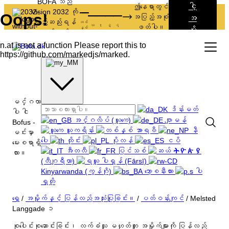
BOFA သည်
ငါ့
–
ဤနေရာတွင်
–
–
–
–
Vision 2032 ကို
အပြည့်အစုံ
အ
ဖြည့်ဆည်းရန်
တစ်
ဃ
t
ဍ
၎
ဖတ်ပါ။
မှို
နှစ်
လုပ်ဆောင်
က်
နေသည်။
မင်္ဂလာ
ဒိန်းမတ်
ပါ ငါ
အင်္ဂလိပ် (ယူကေ)
ဂျာမန်
Bofus -
ယူကရိန်း
အာရဗီ
နီ
မင်းမှာ
ပေါ
ထိုင်း
ပိုလန်
ငပိ
မေးစရာရှိ
အီတလီ
ပြင်သစ်
ትዮጵያ
လား။
(တီဂျရီယာ)
ပါရှန် (Fārsī)
Kinyarwanda (ကွန်ဂို)
ဘော့စနီးယား
ပါ
ရှတို
အမှိုက်နှင့် ပြန်လည်အသုံးပြုခြင်း။
ရှေ့
/
အမှိုက်နှင့် ပြန်လည်အသုံးပြုခြင်း။
/
ပတ်ဝန်းကျင်
/
Melsted
Langgade ၁
အလုပ်အကိုင်
အားလုံးက စီးပွားဖြစ် အမှိုက်တွေအကြောင်း
ခရီးသွား
စုပေါင်းစုဆောင်းခြင်း၊ လက်ခံသူ
မဟုတ်ဘူး
အမှိုက်များကို ပြန်လည်