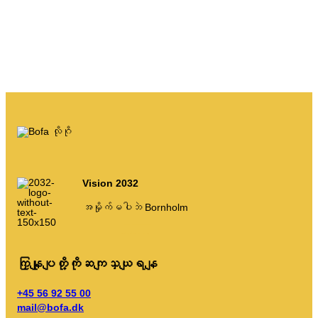
AT လမ်းညွှန်
အမှိုက်စည်းမျဉ်းများ
မိမိဘာသာပြုလုပ်ရန်
မိမိဘာသာပြုလုပ်ရန်
ငါ့အမှိုက်
အမှိုက်ပေါ်တယ်။
Vision 2032
ပြက္ခဒိန် စသည်တို့ကို ဗလာ၊
အမှိုက်မပါဘဲ Bornholm
–
–
–
–
–
တစ်နှစ်
ဃ
t
ဍ
၎
ကြှနျုပျတို့ကိုဆကျသှယျရနျ
စီရန် ညွှန်ကြားချက်များ
+45 56 92 55 00
mail@bofa.dk