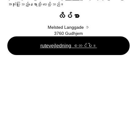
မိမိဘာသာပြုလုပ်ရန်
Bornholm မှာ မင်းရဲ့အမှိုက်တွေကို ဘယ်လိုစွန့်ပစ်မလဲ။
BOFA အကြောင်း
အသုံးပြုသည့်နေရာသို့ ပေးပို့သည်။
စီခြင်း။
လုပ်ငန်းများအတွက် အမှိုက်နှုန်းများ
အင်္ဂလိပ်လို ရိုက်နှိပ်ထားသော ပစ္စည်းများ
ကြှနျုပျတို့အကွောငျး
မျှော်မှန်းချက် 2032
လိပ်စာ
အမှိုက်အစီအစဉ်များ
ထုတ်လုပ်သူကြေး
ဂျာမန်ဘာသာဖြင့် ရိုက်နှိပ်ထားသောပစ္စည်းများ
BOFA သို့သွားပါ။
အမှိုက်ပုံးအတွက် အမှိုက်ကို သတင်းပို့ပါ။
ပညာရေး
စီရန် ညွှန်ကြားချက်များ
Melsted Langgade ၁
ငါ့အမှိုက်
အမှိုက်စည်းမျဉ်းများ
မဂ္ဂဇင်းစင်
3760
Gudhjem
မြေပြင်စည်းကမ်း
ဝန်ထမ်း
ဒါက မင်းရဲ့ အမှိုက်ဖြစ်သွားတာ။
ဖွင့်ချိန်
rutevejledning စတင်ပါ။
ကျွန်ုပ်တို့သည် စီရန်အလွန်ကောင်းပါသည်။
ကြှနျုပျတို့ကိုဆကျသှယျရနျ
ကြီးမားသောအမှိုက်
လစ်လပ်
BOFA ကုမ္ပဏီ
ဆွေး
ဖြိုဖျက်ခြင်းနှင့် ပြုပြင်မွမ်းမံခြင်း။
အကြောင်း
ဖွင့်ချိန်
အမှိုက်ခွန် (ပုဂ္ဂလိက)၊
BRK မြေယာစည်းမျဉ်းများနှင့် ချိတ်ဆက်ပါ။