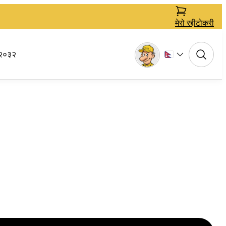
मेरो रद्दीटोकरी
२०३२