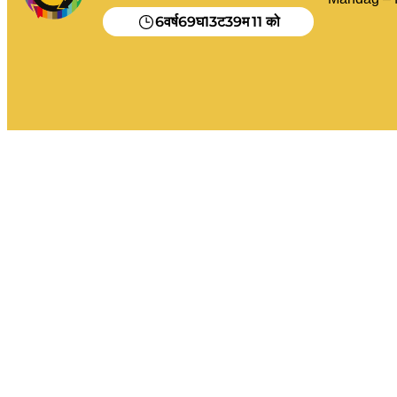
6
69
13
39
11
वर्ष
घ
ट
म
को