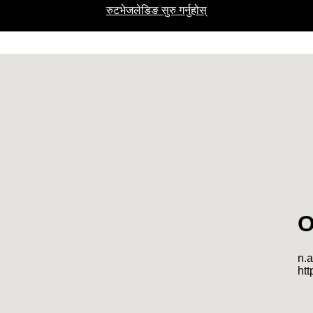
रुटभेजलेडिङ सुरु गर्नुहोस्