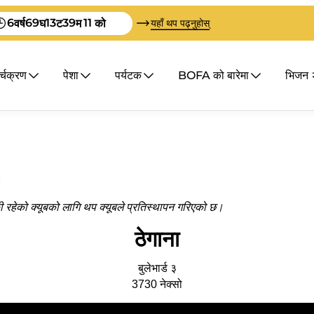
6
69
13
39
11
वर्ष
घ
ट
म
को
यहाँ थप पढ्नुहोस्
र्चक्रण
पेशा
पर्यटक
BOFA को बारेमा
भिजन 
।
 रहेको क्यूबको लागि थप क्यूबले प्रतिस्थापन गरिएको छ।
ठेगाना
बुलेभार्ड ३
3730
नेक्सो