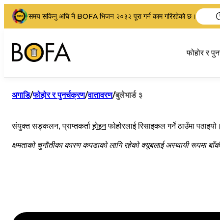
समय सकिनु अघि नै BOFA भिजन २०३२ पूरा गर्न काम गरिरहेको छ।
फोहोर र पुन
अगाडि
/
फोहोर र पुनर्चक्रण
/
वातावरण
/
बुलेभार्ड ३
संयुक्त सङ्कलन, प्राप्तकर्ता
होइन
फोहोरलाई रिसाइकल गर्ने ठाउँमा पठाइयो
क्षमताको चुनौतीका कारण कपडाको लागि रहेको क्यूबलाई अस्थायी रूपमा बाँकी