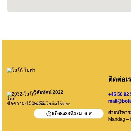
ติดต่อเ
วิสัยทัศน์ 2032
+45 56 92 
mail@bofa
บอร์นโฮล์มไร้ขยะ
ฝ่ายบริหาร
6
68
23
47
6
ปี
ง
ที
ม.
ส
Mandag – f