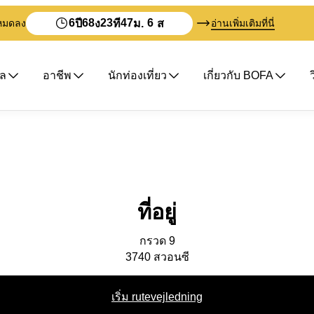
6
68
23
47
6
ปี
ง
ที
ม.
ส
ะหมดลง
อ่านเพิ่มเติมที่นี่
ิล
อาชีพ
นักท่องเที่ยว
เกี่ยวกับ BOFA
ที่อยู่
กรวด 9
3740
สวอนซี
เริ่ม rutevejledning