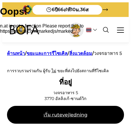
6
66
1
10
36
ปี
ง
ที
ม.
ส
ขยะและการรีไซเคิล
ด้านหน้า
/
ขยะและการรีไซเคิล
/
สิ่งแวดล้อม
/
วงจรอาหาร 5
อาชีพ
การรวบรวมร่วมกัน ผู้รับ
ไม่
ขยะที่ส่งไปยังสถานที่รีไซเคิล
ทุกสิ่งเกี่ยวกับขยะเชิงพาณิชย์
นักท่องเที่ยว
การจัดเรียง
บริการตนเอง
ที่อยู่
วิธีการกำจัดขยะบนเกาะ Bornholm
อัตราขยะสำหรับธุรกิจ
โครงการจัดการขยะ
เกี่ยวกับ BOFA
สื่อสิ่งพิมพ์เป็นภาษาอังกฤษ
ค่าธรรมเนียมผู้ผลิต
วงจรอาหาร 5
คำแนะนำการเรียงลำดับ
เกี่ยวกับเรา
สื่อสิ่งพิมพ์เป็นภาษาเยอรมัน
แจ้งขยะเพื่อนำไปฝังกลบ
3770
อัลลิงเก้-ซานด์วิก
วิสัยทัศน์ 2032
เยี่ยมชม BOFA
กฎระเบียบการจัดการขยะ
นี่คือสิ่งที่เกิดขึ้นกับขยะของคุณ
การศึกษา
กฎพื้นฐาน
เริ่ม rutevejledning
เราเก่งเรื่องการจัดเรียงมาก
ชั้นวางนิตยสาร
พนักงาน
ถังขยะของฉัน
ขยะชิ้นใหญ่
เวลาเปิดทำการ