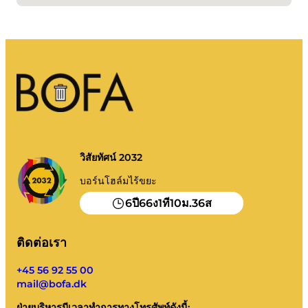
ถังขยะของฉัน
พอร์ทัลขยะ
การล้างปฏิทินฯลฯ
คำแนะนำการเรียงลำดับ
วิสัยทัศน์ 2032
บอร์นโฮล์มไร้ขยะ
6
66
1
10
36
ปี
ง
ที
ม.
ส
ติดต่อเรา
+45 56 92 55 00
mail@bofa.dk
ฝ่ายบริหารมีเวลาทำการทางโทรศัพท์ดังนี้: