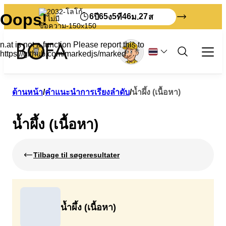
6
65
5
46
27
ปี
ง
ที
ม.
ส
ขยะและการรีไซเคิล
ด้านหน้า
/
คำแนะนำการเรียงลำดับ
/
น้ำผึ้ง (เนื้อหา)
อาชีพ
น้ำผึ้ง (เนื้อหา)
ทุกสิ่งเกี่ยวกับขยะเชิงพาณิชย์
นักท่องเที่ยว
การจัดเรียง
บริการตนเอง
วิธีการกำจัดขยะบนเกาะ Bornholm
อัตราขยะสำหรับธุรกิจ
โครงการจัดการขยะ
เกี่ยวกับ BOFA
Tilbage til søgeresultater
สื่อสิ่งพิมพ์เป็นภาษาอังกฤษ
ค่าธรรมเนียมผู้ผลิต
คำแนะนำการเรียงลำดับ
เกี่ยวกับเรา
สื่อสิ่งพิมพ์เป็นภาษาเยอรมัน
แจ้งขยะเพื่อนำไปฝังกลบ
วิสัยทัศน์ 2032
เยี่ยมชม BOFA
กฎระเบียบการจัดการขยะ
นี่คือสิ่งที่เกิดขึ้นกับขยะของคุณ
การศึกษา
กฎพื้นฐาน
เราเก่งเรื่องการจัดเรียงมาก
ชั้นวางนิตยสาร
น้ำผึ้ง (เนื้อหา)
พนักงาน
ถังขยะของฉัน
ขยะชิ้นใหญ่
เวลาเปิดทำการ