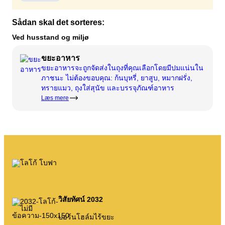
ปุ๋ยหมัก
ติดต่อเรา
ตำแหน่งว่าง
Sådan skal det sorteres:
งานรื้อถอนและปรับปรุง
บริษัท BOFA
Ved husstand og miljø
ขยะอาหาร
เกี่ยวกับ
ขยะอาหารจะถูกจัดส่งในถุงที่คุณเลือกโดยมีปมแน่นใน
ภาชนะ ไม่ต้องขอบคุณ: ก้นบุหรี่, ยาสูบ, หมากฝรั่ง,
เวลาเปิดทำการ
ทรายแมว, ถุงใส่สุนัข และบรรจุภัณฑ์อาหาร
Læs mere
อัตราค่ากำจัดขยะ (เอกชน)
ลิงค์ไปยังกฎหมายที่ดิน BRK
คำแนะนำ AT
กฎระเบียบการจัดการขยะ
บริการตนเอง
วิสัยทัศน์ 2032
บริการตนเอง
บอร์นโฮล์มไร้ขยะ