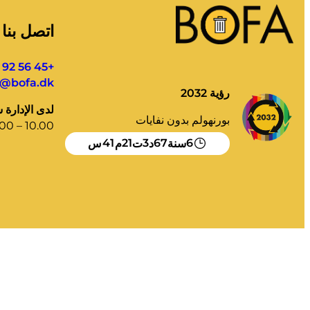
اتصل بنا
+45 56 92 55 00
l@bofa.dk
رؤية 2032
لدى الإدارة 
بورنهولم بدون نفايات
00 – 10.00
40
21
3
67
6
سنة
د
ت
م
س