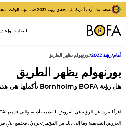
يسعى بنك أوف أمريكا إلى تحقيق رؤية 2032 قبل انتهاء الوقت المحدد.
النفايات وإعادة
أمام
/
رؤية 2032
/
بورنهولم يظهر الطريق
بورنهولم يظهر الطريق
هل رؤية BOFA وBornholm بأكملها هي هدر المستقبل؟
اقرأ المزيد عن الرؤية في العروض التقديمية أدناه، والتي قدمتها BOFA إلى سياسيي بورنهولم وحصلت على الضوء الأخضر لمواصلة العمل عليها.
العروض التقديمية وما إلى ذلك من المؤتمر
نحو أول مجتمع خالٍ من 