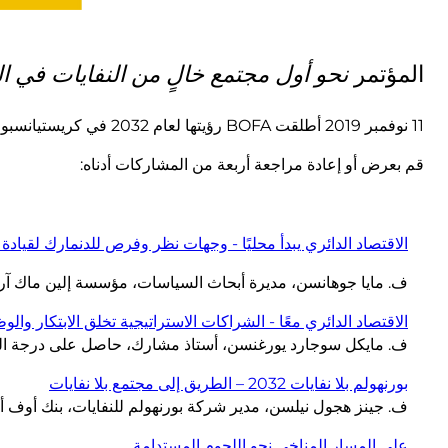
المؤتمر
نحو أول مجتمع خالٍ من النفايات في ال
11 نوفمبر 2019 أطلقت BOFA رؤيتها لعام 2032 في كريستيانسبورج في المؤتمر
قم بعرض أو إعادة مراجعة أربعة من المشاركات أدناه:
الاقتصاد الدائري يبدأ محليًا - وجهات نظر وفرص للدنمارك لقيادة
ف. مايا جوهانسن، مديرة أبحاث السياسات، مؤسسة إلين ماك آر
الاقتصاد الدائري معًا - الشراكات الاستراتيجية تخلق الابتكار والو
ف. مايكل سوجارد يورغنسن، أستاذ مشارك، حاصل على درجة الد
بورنهولم بلا نفايات 2032 – الطريق إلى مجتمع بلا نفايات
ف. جينز هجول نيلسن، مدير شركة بورنهولم للنفايات، بنك أوف أ
على المسار المناخي نحو اللحوم المستدامة