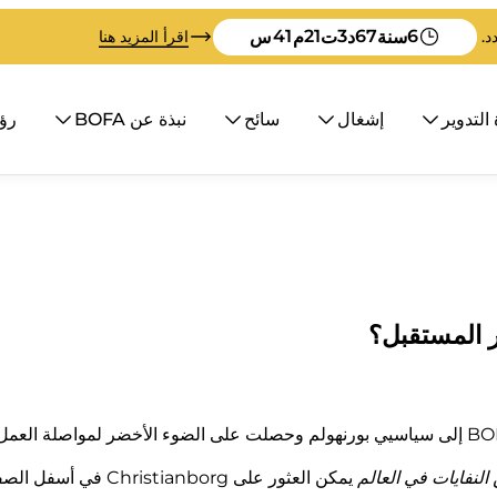
40
21
3
67
6
سنة
د
ت
م
س
اقرأ المزيد هنا
 التدوير
إشغال
سائح
نبذة عن BOFA
رؤية
النفايات في العالم
يمكن العثور على Christianborg في أسفل الصفحة.