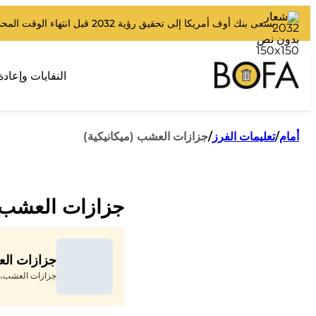
يسعى بنك أوف أمريكا إلى تحقيق رؤية 2032 قبل انتهاء الوقت المحدد.
النفايات وإعادة
أمام
/
تعليمات الفرز
/
جزازات العشب (ميكانيكية)
جزازات العشب (
جزازات الع
جزازات العشب، 