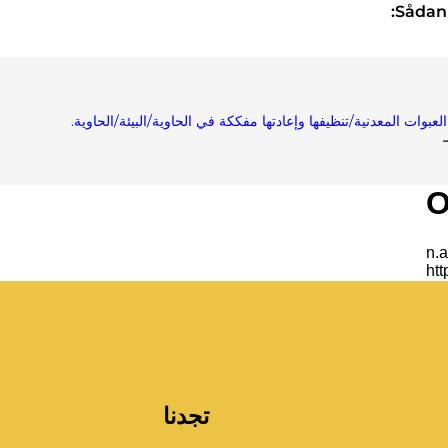
Sådan 
عبوات المعدنية/تنظيفها وإعادتها مفككة في الحاوية/البيئة/الحاوية.
تجدنا