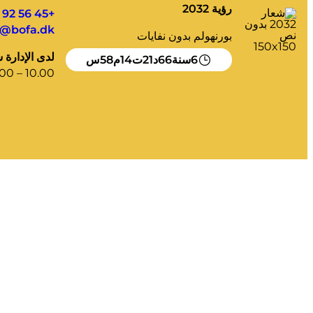
رؤية 2032
+45 56 92 55 00
l@bofa.dk
بورنهولم بدون نفايات
لدى الإدارة 
58
14
21
66
6
سنة
د
ت
م
س
00 – 10.00