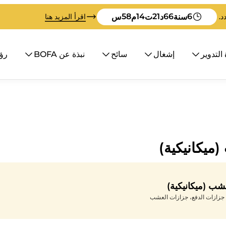
58
14
21
66
6
سنة
د
ت
م
س
اقرأ المزيد هنا
 التدوير
إشغال
سائح
نبذة عن BOFA
رؤية
ميكانيكية)
شب (ميكانيكية)
جزازات الدفع، جزازات العشب