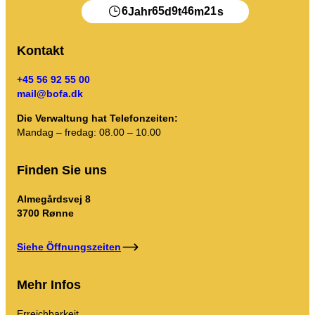
Mein Unrat
6
65
9
46
21
Jahr
d
t
m
s
Abfall-Portal
Kontakt
Kalender leeren und mehr.
+45 56 92 55 00
mail@bofa.dk
Die Verwaltung hat Telefonzeiten:
Mandag – fredag: 08.00 – 10.00
Sortierhilfe
Finden Sie uns
Almegårdsvej 8
3700 Rønne
Siehe Öffnungszeiten
Mehr Infos
Erreichbarkeit