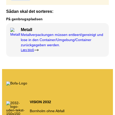
Kompost
Kontakt
Stellenausschreibungen
Sådan skal det sorteres:
Abriss und Renovierung
Das Unternehmen BOFA
På genbrugspladsen
Metall
Mehr Infos
Metallverpackungen müssen entleert/gereinigt und
lose in den Container/Umgebung/Container
Die Öffnungszeiten
zurückgegeben werden.
Læs bloß
Abfalltarife (privat)
Link zu den BRK-Grundregeln
AT-Leitfaden
Abfallvorschriften
Selbstbedienung
VISION 2032
Selbstbedienung
Bornholm ohne Abfall