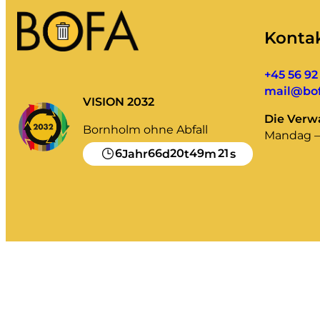
Konta
+45 56 92
mail@bof
VISION 2032
Die Verwa
Bornholm ohne Abfall
Mandag – 
6
66
20
49
21
Jahr
d
t
m
s