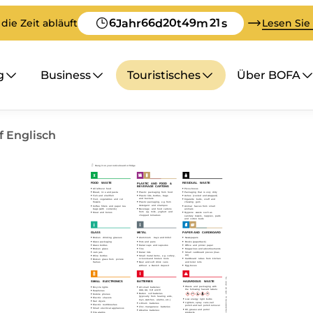
6
66
20
49
21
Jahr
d
t
m
s
die Zeit abläuft
Lesen Sie
g
Business
Touristisches
Über BOFA
f Englisch