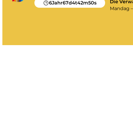
Die Verwa
6
67
4
42
49
Jahr
d
t
m
s
Mandag – 