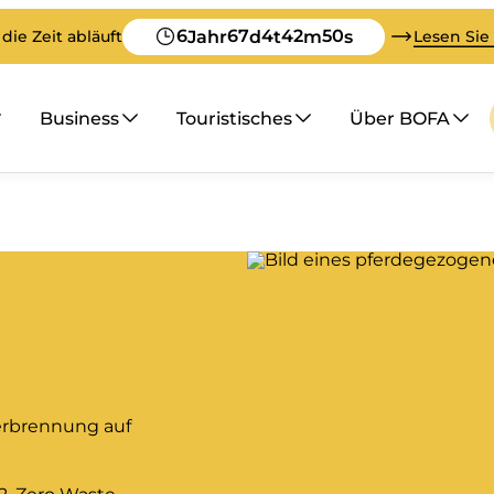
6
67
4
42
49
Jahr
d
t
m
s
die Zeit abläuft
Lesen Sie
Business
Touristisches
Über BOFA
verbrennung auf