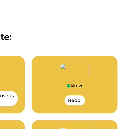
te:
Aktivt
enseits
Redol