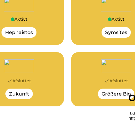
Aktivt
Aktivt
Hephaistos
Symsites
Afsluttet
Afsluttet
Zukunft
Größere Bio