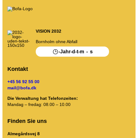
Mein Unrat
Abfall-Portal
Kalender leeren und mehr.
VISION 2032
Bornholm ohne Abfall
-
-
-
-
-
Jahr
d
t
m
s
Sortierhilfe
Kontakt
+45 56 92 55 00
mail@bofa.dk
Die Verwaltung hat Telefonzeiten:
Mandag – fredag: 08.00 – 10.00
Finden Sie uns
Almegårdsvej 8