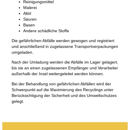
Reinigungsmittel
Kompost
Kontakt
Malerei
Stellenausschreibungen
Altöl
Abriss und Renovierung
Das Unternehmen BOFA
Säuren
Basen
Andere schädliche Stoffe
Mehr Infos
Die gefährlichen Abfälle werden gewogen und registriert
und anschließend in zugelassene Transportverpackungen
Die Öffnungszeiten
umgeladen.
Abfalltarife (privat)
Nach der Umladung werden die Abfälle im Lager gelagert,
bis sie an einen zugelassenen Empfänger und Verarbeiter
Link zu den BRK-Grundregeln
außerhalb der Insel weitergeleitet werden können.
AT-Leitfaden
Bei der Behandlung von gefährlichen Abfällen wird der
Abfallvorschriften
Schwerpunkt auf die Maximierung des Recyclings unter
Berücksichtigung der Sicherheit und des Umweltschutzes
gelegt.
Selbstbedienung
Selbstbedienung