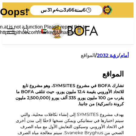
30
4
3
66
6
سنة
د
ت
م
س
النفايات وإعادة التدوير
أمام
/
رؤية 2032
/
المواقع
إشغال
المواقع
كل شيء عن النفايات التجارية
سائح
فرز
الخدمة الذاتية
تشارك BOFA في مشروع SYMSITES، وهو مشروع تابع
كيفية التخلص من النفايات في بورنهولم
معدلات النفايات للشركات
مخططات النفايات
نبذة عن BOFA
للاتحاد الأوروبي بقيمة 12.4 مليون يورو، حيث تتلقى BOFA ما
المواد المطبوعة باللغة الإنجليزية
رسوم المنتج
يقرب من 100 مليون يورو. 335 ألف يورو (2,500,000 مليون
تعليمات الفرز
معلومات عنا
المواد المطبوعة باللغة الألمانية
الإبلاغ عن النفايات المرسلة إلى مكب النفايات
رؤية 2032
كرونة دانمركية) من جانبنا.
قم بزيارة BOFA
لوائح النفايات
هذا ما يحدث لنفاياتك
كيفية التدريس
يهدف مشروع SYMSITES إلى إنشاء تكافلات محلية، والتي
القواعد الأساسية
مدى براعتنا في الفرز
سيتم اختبارها في سفانيكي ويمكن نسخها لاحقًا إلى مدن أخرى
رف المجلات
في الاتحاد الأوروبي. وسيكون التعايش الأول مع مياه الصرف
طاقم عمل
قمامتي
النفايات الضخمة
الصحي من Svaneke Bryghus. سيتم معالجة مياه الصرف
ساعات العمل