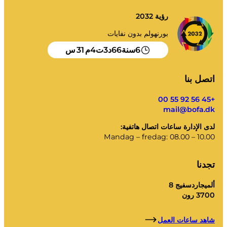
رؤية 2032
بورنهولم بدون نفايات
30
4
3
66
6
سنة
د
ت
م
س
اتصل بنا
+45 56 92 55 00
mail@bofa.dk
لدى الإدارة ساعات اتصال هاتفية:
Mandag – fredag: 08.00 – 10.00
تجدنا
ألميجاردسفيج 8
3700 رون
شاهد ساعات العمل