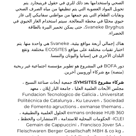
الصحي واستخدامها بعد ذلك للري في حقول فرينيجارد. يتم
السماد
اتصل بنا
تحويل المواد العضوية التي يتم تنظيفها من مياه الصرف الصحي
الوظائف الشاغرة
ونفايات الطعام التي يتم جمعها من مواطني سفانيكي إلى غاز
الهدم والتجديد
شركة BOFA
حيوي محليًا في محطة المعالجة. سيتم استخدام الغاز الحيوي في
Svaneke Bryghus، حتى يمكن تخمير البيرة بالطاقة
الخضراء.
عن
هناك إجمالي أربعة مواقع بيئية، Svaneke هي واحدة منها. يتم
ساعات العمل
اختبار تقنيات مختلفة على مواقع ECOSITES مختلفة. وتقع
البلدان الأخرى في إسبانيا واليونان والنمسا.
تعريفات النفايات (خاصة)
دور BOFA في المشروع هو تطوير مؤسسة اجتماعية غير ربحية
رابط للوائح الأراضي BRK
(منصة) مع شركاء أوروبيين آخرين.
توجيهات AT
شركاء مشروع SYMSITES:
جمعية أبحاث صناعة النسيج ،
مجلس الأبحاث العلمية العليا ، جامعة البار إيلان ، معهد
لوائح النفايات
Fundacion Tecnologico de Galicia ، Universitat
Politécnica de Catalunya ، Ku Leuven ، Sociedad
de Fomento agructions ، exmanse themans ،
exmans ordease HUB 360 الحلول العلمية والتطبيقية ،
الخدمة الذاتية
ICLEI- الحكومات المحلية للاستدامة ، الاستشارات والخطط ،
Gemain de Cappuccini ، Francisco Jover SA ،
الخدمة الذاتية
Fleischwaren Berger Gesellschaft MBH & co kg ،