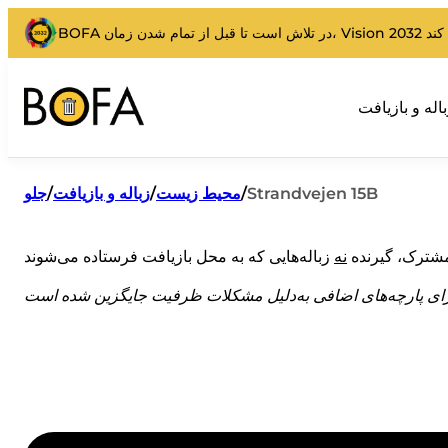
اله و بازیافت
Strandvejen 15B
/
محیط زیست
/
زباله و بازیافت
/
جلو
شترک، گیرنده
نه