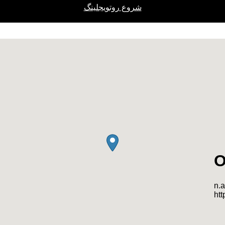
شروع روتویجلینگ