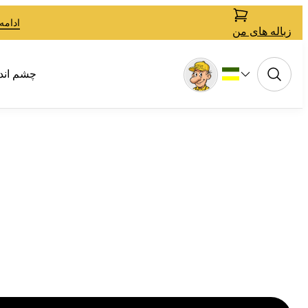
ادامه
زباله های من
چشم انداز 2