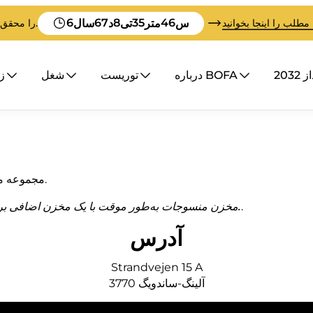
6
67
8
35
46
س
متر
تی
د
سال
 مطلب را اینجا بخوانید
BOFA در تلاش است تا قبل از تمام شدن زمان، Vision 2032 را محقق کند.
203
درباره BOFA
توریست
شغل
زب
زباله‌هایی که به محل بازیافت فرستاده می‌شوند.
مجموعه م
.
مخزن منسوجات به‌طور موقت با یک مخزن اضافی برای پارچه‌های اضافی به‌دلیل مشکلات ظرفیت جایگزین شده است.
آدرس
Strandvejen 15 A
آلینگ-ساندویگ
3770