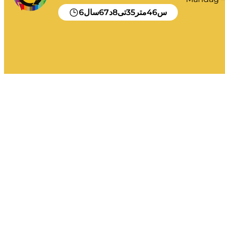
6
67
8
35
46
س
متر
تی
د
سال