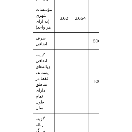
مؤسسات
شهری
3.621
2.654
6.275
(به ازای
هر واحد)
ظرف
806
806
اضافی
کیسه
اضافی
زباله‌های
پسماند،
فقط در
100
100
مناطق
دارای
تمام
طول
سال
گزینه
زباله
بزرگ