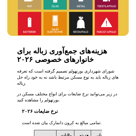
کمپوست
با ما تماس بگیرید
جای خالی‌ها
تخریب و نوسازی
شرکت BOFA
درباره
هزینه‌های جمع‌آوری زباله برای
ساعات کار
خانوارهای خصوصی ۲۰۲۶
تعرفه زباله (خصوصی)
پیوند به مقررات زمین BRK
شورای شهرداری بورنهولم تصمیم گرفته است که تعرفه
های زباله باید به نوع مسکن مرتبط باشد نه به خود راه حل
راهنمایی AT
زباله.
مقررات مربوط به پسماند
در زیر می‌توانید نرخ ضایعات برای انواع مختلف مسکن در
بورنهولم را مشاهده کنید.
نرخ ضایعات ۲۰۲۶
سلف سرویس
تمامی مبالغ به کرون دانمارک بیان شده است.
سلف سرویس
سایر
هزینه
مالیات