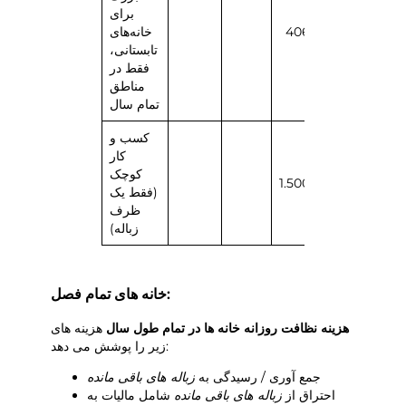
برای
406
406
خانه‌های
تابستانی،
فقط در
مناطق
تمام سال
کسب و
کار
کوچک
1.500
1.500
(فقط یک
ظرف
زباله)
خانه های تمام فصل:
هزینه نظافت روزانه خانه ها در تمام طول سال
هزینه های
زیر را پوشش می دهد:
جمع آوری / رسیدگی به
زباله های باقی مانده
احتراق از
زباله های باقی مانده
شامل مالیات به