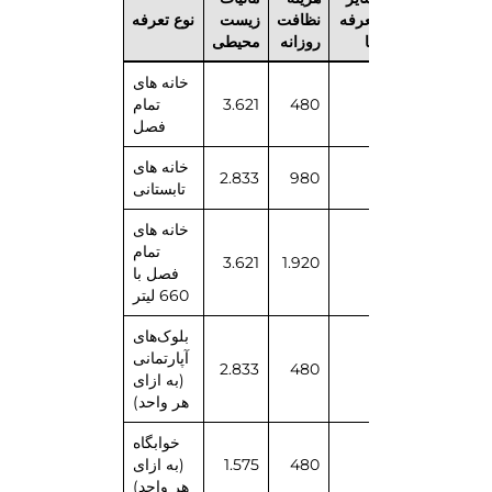
زباله های من
مجموع
تعرفه
نظافت
زیست
نوع تعرفه
ها
روزانه
محیطی
پورتال زباله
خانه های
خالی کردن تقویم و غیره
4.101
480
3.621
تمام
فصل
خانه های
2.833
980
3.813
تابستانی
دستورالعمل های مرتب سازی
خانه های
تمام
3.621
1.920
5.541
فصل با
660 لیتر
بلوک‌های
آپارتمانی
2.833
480
3.313
(به ازای
هر واحد)
خوابگاه
2.055
480
1.575
(به ازای
هر واحد)