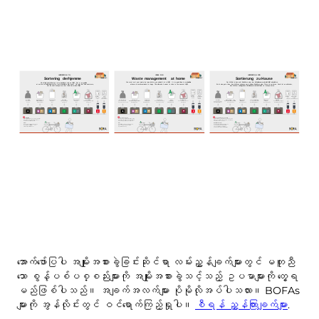
အောက်ဖော်ပြပါ အမျိုးအစားခွဲခြင်းဆိုင်ရာ လမ်းညွှန်ချက်များတွင် မတူညီ
သော စွန့်ပစ်ပစ္စည်းများကို အမျိုးအစားခွဲသင့်သည့် ဥပမာများကို တွေ့ရ
မည်ဖြစ်ပါသည်။ အချက်အလက်များ ပိုမိုလိုအပ်ပါသလား။ BOFAs
များကို အွန်လိုင်းတွင် ဝင်ရောက်ကြည့်ရှုပါ။
စီရန် ညွှန်ကြားချက်များ
.