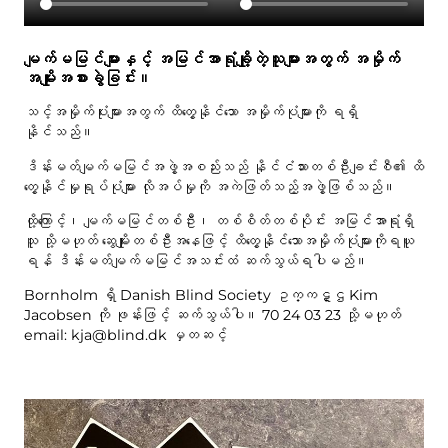
မျက်မမြင်များနှင့် အမြင်အာရုံချို့တဲ့သူများအတွက် အမှိုက်
အမျိုးအစားခွဲခြင်း။
သင့်အမှိုက်ပုံးများအတွက် ထိတွေ့နိုင်သော အမှိုက်ပုံများကို ရရှိ
နိုင်သည်။
ဒိန်းမတ်မျက်မမြင်အဖွဲ့အစည်းသည် နိုင်ငံသားတစ်ဦးချင်းစီ၏ ထိ
တွေ့နိုင်မှုရုပ်ပုံများ လိုအပ်မှုကို အကဲဖြတ်သည့်အဖွဲ့ဖြစ်သည်။
ထို့ကြောင့်၊ မျက်မမြင်တစ်ဦး၊ တစ်စိတ်တစ်ပိုင်း အမြင်အာရုံရှိ
သူ သို့မဟုတ် ဆွေမျိုးတစ်ဦးအနေဖြင့် ထိတွေ့နိုင်သောအမှိုက်ပုံများကိုရယူ
ရန် ဒိန်းမတ်မျက်မမြင်အသင်းထံ ဆက်သွယ်ရပါမည်။
Bornholm ရှိ Danish Blind Society ဥက္ကဋ္ဌ Kim
Jacobsen ကို ဖုန်းဖြင့် ဆက်သွယ်ပါ။ 70 24 03 23 သို့မဟုတ်
email: kja@blind.dk မှတဆင့်