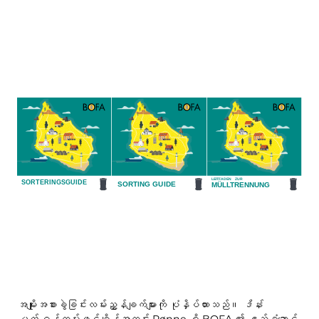
အမျိုးအစားခွဲခြင်းလမ်းညွှန်ချက်များကို ပုံနှိပ်ထားသည်။
ဒိန်း