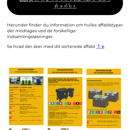
ငါ့အမှိုက်
ကိုဖတ်ပါ။
အမှိုက်ပေါ်တယ်။
ပြက္ခဒိန် စသည်တို့ကို ဗလာ၊
Herunder finder du information om hvilke affaldstyper
der modtages ved de forskellige
indsamlingsløsninger.
Se hvad der sker med dit sorterede affald
ဒီမှာ
.
စီရန် ညွှန်ကြားချက်များ