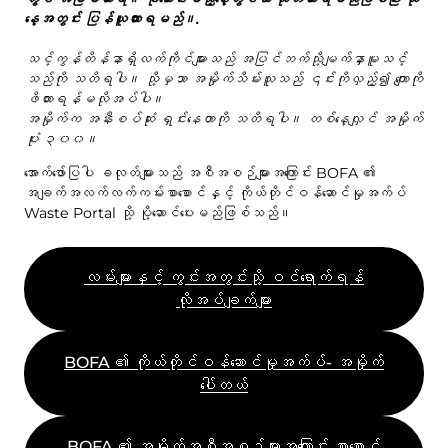
ဆွေး
နေ့အတွင်း ပြန်ယူထားရမည်။.
ကြှနျုပျတို့ကိုဆကျသှယျရနျ
လစ်လပ်
ဖြိုဖျက်ခြင်းနှင့် ပြုပြင်မွမ်းမံခြင်း။
သင့်ကွန်တိန်နာရှိလက်ကိုင်များသည် အပြင်ဘက်သို့မျက်နှာမူသင့်
BOFA ကုမ္ပဏီ
သည်ကို သတိရပါ။ သို့မှသာ အမှိုက်သိမ်းသူသည် ၎င်းကိုလှည့်၍ ကျောကို
ဖိထားရန်မလိုအပ်ပါ။
အမှိုက်က အနီးစပ်ဆုံး ရှင်းနေတာကို သတိရပါ။ တစ်နေ့လျှင် အမှိုက်
အကြောင်း
ပုံး ၃၀၀။
ဖွင့်ချိန်
အောက်ဖော်ပြပါ ခလုတ်များသည် အစီအစဉ်များအကြောင်း BOFA ၏
အချက်အလက်လက်ကမ်းစာစောင်နှင့် ကိုယ်တိုင်ဝန်ဆောင်မှုအက်ပ်
အမှိုက်ခွန် (ပုဂ္ဂလိက)၊
Waste Portal သို့ ပို့ဆောင်ပေးမည်ဖြစ်သည်။
BRK မြေယာစည်းမျဉ်းများနှင့် ချိတ်ဆက်ပါ။
AT လမ်းညွှန်
လမ်းများနှင့် ကွင်းအတွင်းသို့ ဝင်ရောက်ရန်
လိုအပ်ချက်များ
အမှိုက်စည်းမျဉ်းများ
BOFA ၏ ကိုယ်တိုင်ဝန်ဆောင်မှုအက်ပ်- အမှိုက်
မိမိဘာသာပြုလုပ်ရန်
ပေါ်တယ်
မိမိဘာသာပြုလုပ်ရန်
BOFA ၏ အမှိုက်အစီအစဉ်များအကြောင်း စာစောင်