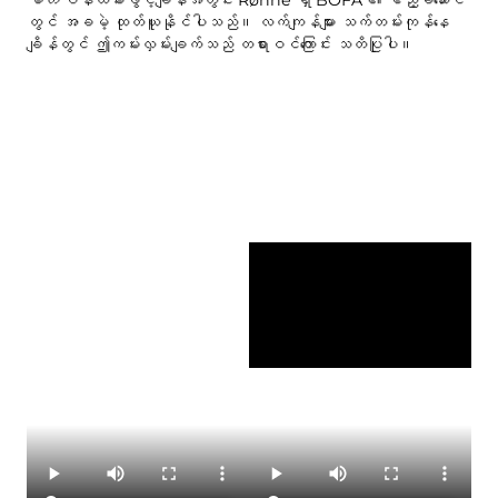
မတ်
ဝန်ထမ်းဖွင့်ချိန်အတွင်း Rønne ရှိ BOFA ၏ ဧည့်ခံဆောင်
တွင် အခမဲ့ ထုတ်ယူနိုင်ပါသည်။ လက်ကျန်များ သက်တမ်းကုန်နေ
ချိန်တွင် ဤကမ်းလှမ်းချက်သည် တရားဝင်ကြောင်း သတိပြုပါ။