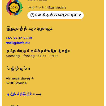
အမှိုက်မပါဘဲ Bornholm
6
65
7
26
30
တစ်နှစ်
ဃ
t
ဍ
၎
ကြှနျုပျတို့ကိုဆကျသှယျရနျ
+45 56 92 55 00
mail@bofa.dk
အုပ်ချုပ်ရေးတွင် တယ်လီဖုန်းနာရီများ ရှိသည်။
Mandag – fredag: 08.00 – 10.00
ငါတို့ကိုရှာပါ။
Almegårdsvej ၈
3700 Ronne
ဖွင့်ချိန်ကိုကြည့်ပါ။