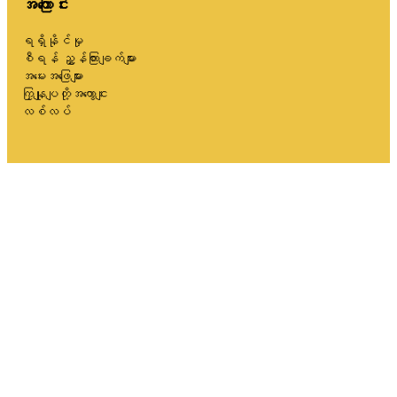
အကြောင်း
ရရှိနိုင်မှု
စီရန် ညွှန်ကြားချက်များ
အမေးအဖြေများ
ကြှနျုပျတို့အကွောငျး
လစ်လပ်