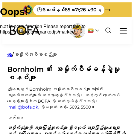
6
65
7
26
30
တစ်နှစ်
ဃ
t
ဍ
၎
အမှိုက်နှင့် ပြန်လည်အသုံးပြုခြင်း။
ရှေ့
/
အမှိုက်အစီအစဉ်များ
အလုပ်အကိုင်
Bornholm ၏ အမှိုက်စီမံခန့်ခွဲမှု
အားလုံးက စီးပွားဖြစ် အမှိုက်တွေအကြောင်း
ခရီးသွား
စီခြင်း။
စနစ်များ
မိမိဘာသာပြုလုပ်ရန်
Bornholm မှာ မင်းရဲ့အမှိုက်တွေကို ဘယ်လိုစွန့်ပစ်
လုပ်ငန်းများအတွက် အမှိုက်နှုန်းများ
အမှိုက်အစီအစဉ်များ
BOFA အကြောင်း
ဤနေရာတွင် Bornholm အမှိုက်အစီအစဉ်များအကြောင်း
မလဲ။
ထုတ်လုပ်သူကြေး
အချက်အလက်များကို သင်ရှာဖွေနိုင်ပါသည်။ သင့်တွင် နောက်ထပ်
စီရန် ညွှန်ကြားချက်များ
ကြှနျုပျတို့အကွောငျး
အင်္ဂလိပ်လို ရိုက်နှိပ်ထားသော ပစ္စည်းများ
အမှိုက်ပုံးအတွက် အမှိုက်ကို သတင်းပို့ပါ။
မေးခွန်းများရှိပါက BOFA သို့ ဆက်သွယ်နိုင်ပါသည်။
မျှော်မှန်းချက် 2032
BOFA သို့သွားပါ။
ဂျာမန်ဘာသာဖြင့် ရိုက်နှိပ်ထားသောပစ္စည်းများ
အမှိုက်စည်းမျဉ်းများ
mail@bofa.dk,
သို့မဟုတ် ဖုန်း- 5692 5500။
ဒါက မင်းရဲ့ အမှိုက်ဖြစ်သွားတာ။
ပညာရေး
မြေပြင်စည်းကမ်း
သတိထား။
ကျွန်ုပ်တို့သည် စီရန်အလွန်ကောင်းပါသည်။
မဂ္ဂဇင်းစင်
ဝန်ထမ်း
အမှိုက်ပုံးများကို အများပြည်သူလမ်းများ သို့မဟုတ် အများပြည်သူနေရာများ
ငါ့အမှိုက်
ကြီးမားသောအမှိုက်
ဖွင့်ချိန်
တွင် အမြဲမထားရ။ စုဆောင်းမည့်နေ့တွင်သာ ထုတ်ထားရမည်ဖြစ်ပြီး ထို