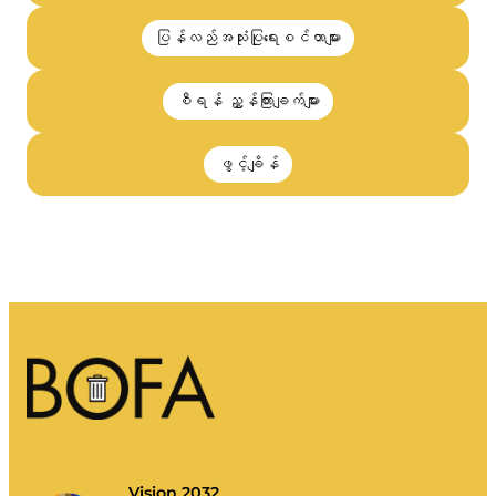
ပြန်လည်အသုံးပြုရေးစင်တာများ
စီရန် ညွှန်ကြားချက်များ
ဖွင့်ချိန်
Vision 2032