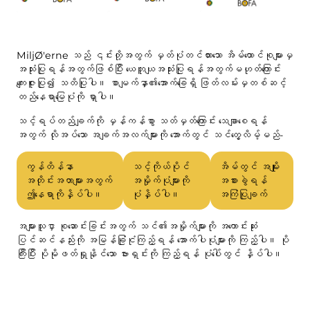
MiljØ'erne သည် ၎င်းတို့အတွက် မှတ်ပုံတင်ထားသော အိမ်ထောင်စုများမှ
အသုံးပြုရန်အတွက်ဖြစ်ပြီး ယေဘူယျအသုံးပြုရန်အတွက်မဟုတ်ကြောင်း
ကျေးဇူးပြု၍ သတိပြုပါ။ စာမျက်နှာ၏အောက်ခြေရှိ ဖြတ်လမ်းမှတစ်ဆင့်
တည်နေရာမြေပုံကို ရှာပါ။
သင့်ရပ်တည်ချက်ကို မှန်ကန်စွာ သတ်မှတ်ကြောင်း သေချာစေရန်
အတွက် လိုအပ်သော အချက်အလက်များကို အောက်တွင် သင်တွေ့လိမ့်မည်-
ကွန်တိန်နာ
သင့်ကိုယ်ပိုင်
အိမ်တွင် အမျိုး
အတိုင်းအတာများအတွက်
အမှိုက်ပုံများကို
အစားခွဲရန်
ဤနေရာကိုနှိပ်ပါ။
ပုံနှိပ်ပါ။
အကြံပြုချက်
အများသူငှာ စုဆောင်းခြင်းအတွက် သင်၏အမှိုက်များကို အကောင်းဆုံး
ပြင်ဆင်နည်းကို အမြန်ခြုံငုံကြည့်ရန် အောက်ပါပုံများကို ကြည့်ပါ။ ပို
ကြီးပြီး ပိုမိုဖတ်ရှုနိုင်သော ဗားရှင်းကို ကြည့်ရန် ပုံပေါ်တွင် နှိပ်ပါ။