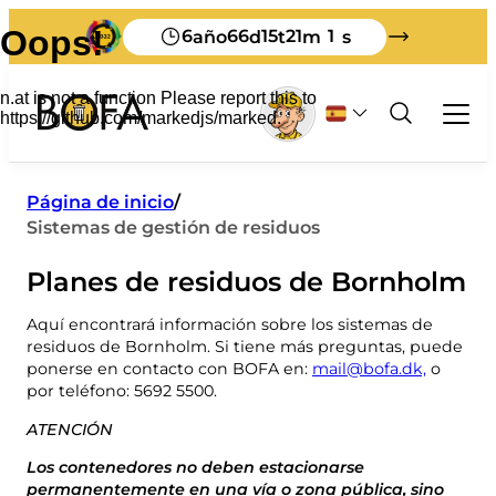
6
66
15
21
1
año
d
t
m
s
Residuos y reciclado
Página de inicio
/
Sistemas de gestión de residuos
Empresas
Todo sobre los residuos comerciales
Planes de residuos de Bornholm
Turismo
Clasificación
Autoservicio
Cómo deshacerse de sus residuos en
Tarifas de residuos para empresas
Sistemas de gestión de residuos
Aquí encontrará información sobre los sistemas de
Acerca de BOFA
Bornholm
Tasa de producción
residuos de Bornholm. Si tiene más preguntas, puede
Guía de clasificación
Quiénes somos
Material impreso en inglés
ponerse en contacto con BOFA en:
mail@bofa.dk,
o
Notificar los residuos al vertedero
Visión 2032
Visite BOFA
por teléfono: 5692 5500.
Material impreso en alemán
Normativa sobre residuos
Qué ocurre con sus residuos
Cómo enseñar
Controlador de tierra
ATENCIÓN
Lo buenos que somos clasificando
Estante de hojas
Dotación de personal
Los contenedores no deben estacionarse
Mi basura
Residuos voluminosos
permanentemente en una vía o zona pública, sino
Horarios de apertura