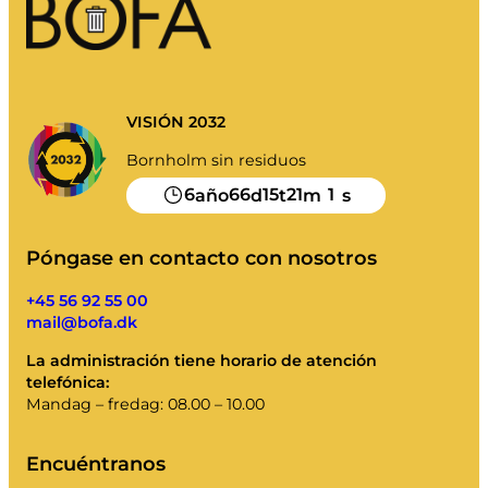
VISIÓN 2032
Bornholm sin residuos
6
66
15
21
1
año
d
t
m
s
Póngase en contacto con nosotros
+45 56 92 55 00
mail@bofa.dk
La administración tiene horario de atención
telefónica:
Mandag – fredag: 08.00 – 10.00
Encuéntranos