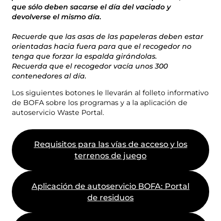
que sólo deben sacarse el día del vaciado y
Compost
Póngase en contacto con nosotros
devolverse el mismo día.
Ofertas de empleo
Demolición y renovación
La empresa BOFA
Recuerde que las asas de las papeleras deben estar
orientadas hacia fuera para que el recogedor no
tenga que forzar la espalda girándolas.
Seguir leyendo
Recuerda que el recogedor vacía unos 300
contenedores al día.
Horarios de apertura
Los siguientes botones le llevarán al folleto informativo
Tarifas de residuos (privadas)
de BOFA sobre los programas y a la aplicación de
autoservicio Waste Portal.
Enlace a las normas básicas de BRK
Guía AT
Requisitos para las vías de acceso y los
Normativa sobre residuos
terrenos de juego
Aplicación de autoservicio BOFA: Portal
Autoservicio
de residuos
Autoservicio