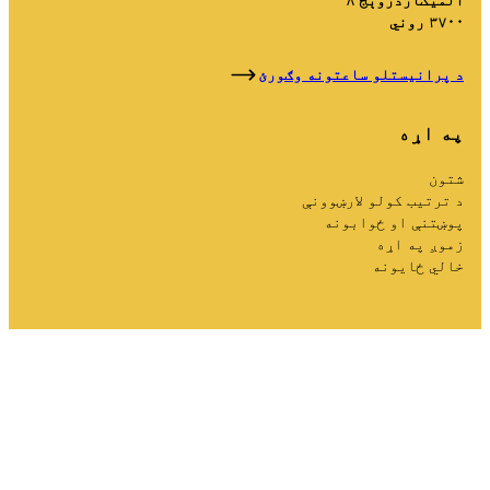
۳۷۰۰ روني
د پرانیستلو ساعتونه وګورئ
په اړه
شتون
د ترتیب کولو لارښوونې
پوښتنې او ځوابونه
زموږ په اړه
خالي ځایونه