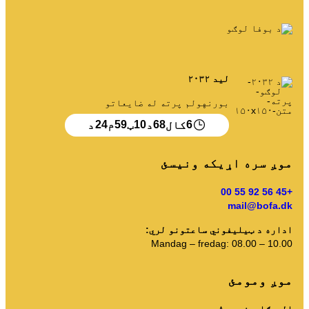
زما کثافات
د کثافاتو پورټل
د کیلنڈر خالي کول او داسې نور.
لید ۲۰۳۲
بورنهولم پرته له ضایعاتو
24
59
10
68
6
کال
د
ټ
م
د
د ترتیب کولو لارښوونې
موږ سره اړیکه ونیسئ
+45 56 92 55 00
mail@bofa.dk
اداره د ټیلیفوني ساعتونو لري:
Mandag – fredag: 08.00 – 10.00
موږ ومومئ
المیګاردزوېج ۸