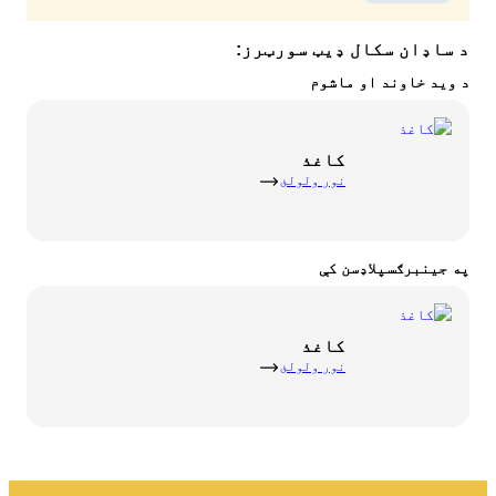
کمپوسټ
موږ سره اړیکه ونیسئ
خالي ځایونه
د ساډان سکال ډیټ سورټرز:
ړنګول او بیارغونه
د BOFA شرکت
د وید خاوند او ماشوم
په اړه
کاغذ
د پرانستې ساعتونه
نور ولولئ
د کثافاتو تعرفې (خصوصي)
د BRK د ځمکې مقرراتو سره اړیکه
په جینبرګسپلاډسن کې
د AT لارښوونه
د ضایعاتو مقررات
کاغذ
نور ولولئ
ځان خدمت
ځان خدمت