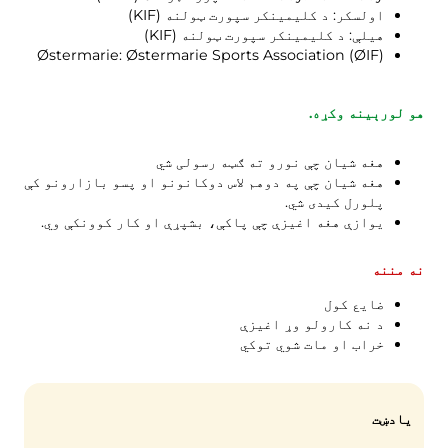
زما کثافات
اولسکر: د کلیمینکر سپورت ټولنه (KIF)
هیلې: د کلیمینکر سپورت ټولنه (KIF)
د کثافاتو پورټل
Østermarie: Østermarie Sports Association (ØIF)
د کیلنڈر خالي کول او داسې نور.
هو لورېينه وکړه.
هغه شیان چې نورو ته ګټه رسولی شي
هغه شیان چې په دوهم لاس دوکانونو او پسو بازارونو کې
پلورل کیدی شي.
د ترتیب کولو لارښوونې
یوازې هغه اغیزې چې پاکې، بشپړې او کار کوونکې وي.
نه مننه
ضایع کول
د نه کارولو وړ اغیزې
خراب او مات شوي توکي
یادښت