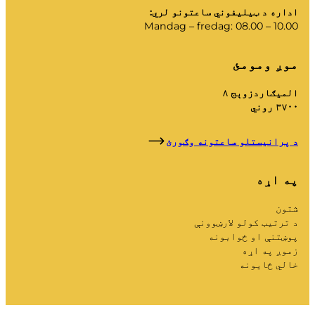
اداره د ټیلیفوني ساعتونو لري:
Mandag – fredag: 08.00 – 10.00
موږ ومومئ
المیګاردزوېج ۸
۳۷۰۰ روني
د پرانیستلو ساعتونه وګورئ
په اړه
شتون
د ترتیب کولو لارښوونې
پوښتنې او ځوابونه
زموږ په اړه
خالي ځایونه