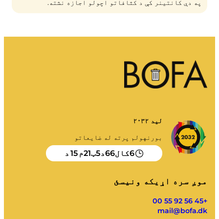
په دې کانتینر کې د کثافاتو اچولو اجازه نشته.
لید ۲۰۳۲
بورنهولم پرته له ضایعاتو
15
21
5
66
6
کال
د
ټ
م
د
موږ سره اړیکه ونیسئ
+45 56 92 55 00
mail@bofa.dk