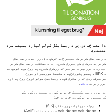
کمپوسټ
موږ سره اړیکه ونیسئ
خالي ځایونه
ړنګول او بیارغونه
د BOFA شرکت
په اړه
د پرانستې ساعتونه
دا هغه څه دي چې د ریسایکل کولو لپاره بسپنه سره
د کثافاتو تعرفې (خصوصي)
پیښیږي
د BRK د ځمکې مقرراتو سره اړیکه
د ریسایکل کولو کانټینر څخه توکي د ښاروالۍ د ریسایکل
کولو په دوکان کې پلورل کیږي، یا د مستقیم ریسایکل کولو
د AT لارښوونه
لپاره د بورنهولم ټولنو ته ورکول کیږي. په رون کې، توکي به
د BRK د پیسو پلورنځي، د کلیسا کورسیر او بورن
د ضایعاتو مقررات
هولمرګارډن ته واستول شي. د ریسایکل کولو تړون رون په اړه
نور ولولئ
دلته
.
په نورو ریسایکلینګ ځایونو کې، د بسپنه ورکوونکو
ځان خدمت
کانټینرونو توکي دې ځای ته ځي:
ځان خدمت
نوم: د سوینیک سپورت کلب (SIK)
Aakirkeby: Aakirkeby سپورت ټولنه (AAIF)