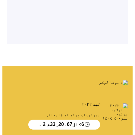
لید ۲۰۳۲
بورنهولم پرته له ضایعاتو
2
33
20
67
6
کال
د
ټ
م
د