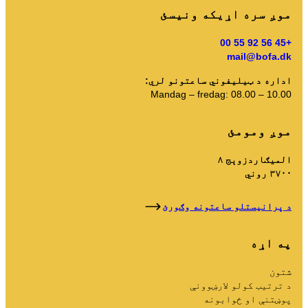
موږ سره اړیکه ونیسئ
+45 56 92 55 00
mail@bofa.dk
اداره د ټیلیفوني ساعتونو لري:
Mandag – fredag: 08.00 – 10.00
موږ ومومئ
المیګاردزوېج ۸
۳۷۰۰ روني
د پرانیستلو ساعتونه وګورئ
په اړه
شتون
د ترتیب کولو لارښوونې
پوښتنې او ځوابونه