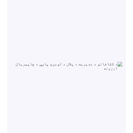
زما کثافات
د کثافاتو پورټل
د کیلنڈر خالي کول او داسې نور.
د ترتیب کولو لارښوونې