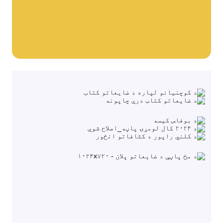
کمپوسټ
موږ سره اړیکه ونیسئ
خالي ځایونه
ړنګول او بیارغونه
د BOFA شرکت
په اړه
د پرانستې ساعتونه
د کثافاتو تعرفې (خصوصي)
د BRK د ځمکې مقرراتو سره اړیکه
د AT لارښوونه
د ضایعاتو مقررات
ځان خدمت
ځان خدمت