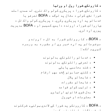
د BRK د ځمکې مقرراتو سره اړیکه
د کارونکي شورا رول او وړتیا
د کارونکي شورا د پریکړې کولو واک نلري. له همدې امله
د AT لارښوونه
شورا نشي کولی د مثال په توګه د BOFA تعرفو یا
خدماتو په اړه پریکړې وکړي. د پریکړې کولو واک تل د
د ضایعاتو مقررات
ښاروالۍ شورا، اړونده دایمي کمیټو او د BOFA مدیریت
پورې اړه لري.
د BOFA د کاروونکو شورا به تل د اړوندو
ځان خدمت
موضوعاتو په اړه خبر وي او مشوره به ورسره
ځان خدمت
کیږي، لکه:
:
زما کثافات
د خدماتو راتلونکي بدلونونه
د تعرفې راتلونکي بدلونونه
د کثافاتو پورټل
د شنه محاسبې پایلې
د کلني حسابونو څخه مهم ارقام
د کیلنڈر خالي کول او داسې نور.
د ضایعاتو پلان
د ضایعاتو مقررات
د ترتیب کولو قواعد
بدل شوي قانوني اړتیاوې
معلومات او خپرول
د ترتیب کولو لارښوونې
د BOFA د کاروونکو په شورا کې لاندې ټولنې، شرکتونه
او شوراګانې استازیتوب کوي: