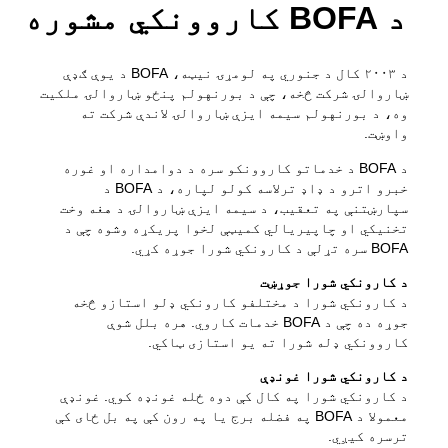
د BOFA کاروونکي مشوره
د BOFA په اړه
ځان خدمت
په بورنهولم کې د خپل کثافاتو د تصفیې
ترتیب کول
ویژن ۲۰۳۲
زموږ په اړه
د سوداګرۍ لپاره د ضایعاتو نرخونه
څرنګوالی
د ضایعاتو سکیمونه
د BOFA څخه لیدنه وکړئ
د تولیدونکي فیس
په انګلیسي ژبه چاپ شوي مواد
د ۲۰۰۳ کال د جنوري په لومړۍ نیټه، BOFA د یوې ګډې
زده کړه
په جرمني ژبه چاپ شوي مواد
د کثافاتو د ډکولو لپاره راپور ورکړئ
ښاروالۍ شرکت څخه، چې د بورنهولم پنځو ښاروالۍ ملکیت
د ترتیب کولو لارښوونې
زما کثافات
وه، د بورنهولم سیمه ایزې ښاروالۍ لاندې شرکت ته
د مجلې المارۍ
د ضایعاتو مقررات
واوښت.
کارکوونکي
اساسي اصول
دا هغه څه دي چې ستاسو د ضایعاتو سره پیښیږي
د پرانستې ساعتونه
د BOFA د خدماتو کاروونکو سره د دوامداره او غوره
موږ په ترتیب کولو کې ډېر ښه یو
موږ سره اړیکه ونیسئ
خبرو اترو د ډاډ ترلاسه کولو لپاره، د BOFA د
ډېر ضایعات
خالي ځایونه
سپارښتنې په تعقیب، د سیمه ایزې ښاروالۍ د هغه وخت
تخنیکي او چاپیریالي کمیټې لخوا پریکړه وشوه چې د
د BOFA شرکت
کمپوسټ
BOFA سره تړلې د کارونکي شورا جوړه کړي.
ړنګول او بیارغونه
د کارونکي شورا جوړښت
د کارونکي شورا د مختلفو کارونکي ډلو استازو څخه
جوړه ده چې د BOFA خدمات کاروي. هره بلل شوې
کاروونکي ډله شورا ته یو استازی ټاکي.
په اړه
د کارونکي شورا غونډې
د پرانستې ساعتونه
د کارونکي شورا په کال کې دوه ځله غونډه کوي. غونډې
معمولا د BOFA په فضله برج یا په رون کې په بل ځای کې
د کثافاتو تعرفې (خصوصي)
ترسره کیږي.