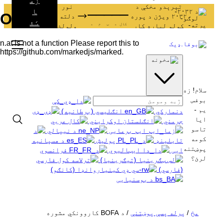
زم
تېرېدو مخکې د
نور
–
–
–
–
–
ا
۲۰۳۲ ویژن د پوره
دلته
کث
کال
د
ټ
م
د
کولو لپاره کار
ولولئ
اف
کوي.
ات
سلام! زه
بوفس
یم -
دنمارکي
انګلیسي (برطانیه)
ایا
جرمني
اوکرایني
عربي
تاسو
برمایی
نیپالي
کومه
تایلینډ
پولیش
هسپانیه
پوښتنه
ایی
ایټالیوي
فرانسوي
لرئ؟
ټګرینیا (تیګرینیا)
فارسي
(فارسي)
کینیاروانډا (کانګو)
بوسنیایی
ضایعات او بیا کارول
دنده
مخ
/
پرله پسې پوښتنې
/
د BOFA کاروونکي مشوره
ګرځندوی
د سوداګریزو ضایعاتو په اړه ټول معلومات