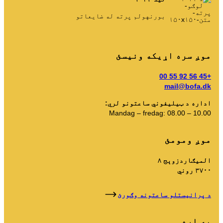
بورنهولم پرته له ضایعاتو
–
–
–
–
–
کال
د
ټ
م
د
موږ سره اړیکه ونیسئ
+45 56 92 55 00
mail@bofa.dk
اداره د ټیلیفوني ساعتونو لري:
Mandag – fredag: 08.00 – 10.00
موږ ومومئ
المیګاردزوېج ۸
۳۷۰۰ روني
د پرانیستلو ساعتونه وګورئ
په اړه