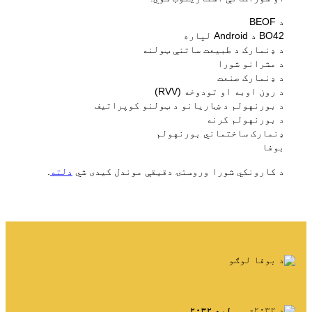
د BEOF
BO42 د Android لپاره
د ډنمارک د طبیعت ساتنې ټولنه
د مشرانو شورا
د ډنمارک صنعت
د رون اوبه او تودوخه (RVV)
د بورنهولم د ښاریانو د ټولنو کوپراتیف
د بورنهولم کرنه
ډنمارک ساختماني بورنهولم
بوفا
د کارونکي شورا وروستۍ دقیقې موندل کیدی شي
دلته
.
لید ۲۰۳۲