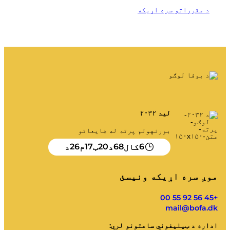
کمپوسټ
د مقرراتو سره اړیکه
موږ سره اړیکه ونیسئ
خالي ځایونه
ړنګول او بیارغونه
د BOFA شرکت
په اړه
د پرانستې ساعتونه
د کثافاتو تعرفې (خصوصي)
لید ۲۰۳۲
د BRK د ځمکې مقرراتو سره اړیکه
بورنهولم پرته له ضایعاتو
د AT لارښوونه
26
17
20
68
6
کال
د
ټ
م
د
د ضایعاتو مقررات
موږ سره اړیکه ونیسئ
ځان خدمت
+45 56 92 55 00
mail@bofa.dk
ځان خدمت
اداره د ټیلیفوني ساعتونو لري: