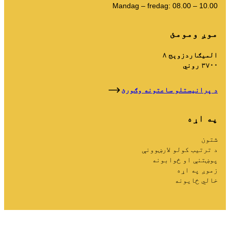
زما کثافات
Mandag – fredag: 08.00 – 10.00
د کثافاتو پورټل
موږ ومومئ
د کیلنڈر خالي کول او داسې نور.
المیګاردزوېج ۸
۳۷۰۰ روني
د پرانیستلو ساعتونه وګورئ
د ترتیب کولو لارښوونې
په اړه
شتون
د ترتیب کولو لارښوونې
پوښتنې او ځوابونه
زموږ په اړه
خالي ځایونه