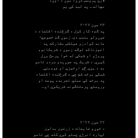
لارې پروسس کړو؟ موږ د اوږد
زما کثافات
مهاله... په لټه کې یو
د ZWB شریکان
د کثافاتو پورټل
د کیلنڈر خالي کول او داسې نور.
۲۳ جون ۲۰۲۶
په ګډه کار کول د ګرځنده اقتصاد د
جوړولو بنسټ دی. زموږ ګډ خصوصي-
عامه کوادرو هیلکس مشارکت په
اغېزناکه توګه زموږ د شریکانو،
پروژو او شبکې له خوا پرمخ وړل
کیږي. د شریک په جوړېدو سره، تاسو
د ترتیب کولو لارښوونې
به د یوې څو اړخیزې او هوډمنې
شبکې برخه شئ چې د ګرځنده اقتصاد
په برخه کې عملي تجربه، پوهه او
وروستي پرمختګونه شریکوي او...
په یاد ولرئ چې خپل
خوراکي پاتې شوني
په سمه توګه جلا کړئ.
۲۲ جون ۲۰۲۶
د خوړو ضایعات د زرغون بدلون
لپاره انرژي چمتو کوي کله چې تاسو