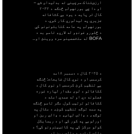
ارزښتناک سرچینې ته بدلیدای شي –
او دا چې بورنهولم څنګه د ۲۰۳۲
کال تر پایه د یوه بې کثافاته
جزیرې په لیدلوري کار کوي. د
بورنهولم په عامه کتابتونونو کې
د څلورو غونډو له لارې، تاسو به د
BOFA له متخصصینو سره ووینئ او…
د کرسمس او نوي کال
ضایعات: څنګه یې
تنظیم کړو
د ۲۰۲۵ کال د دسمبر ۱۸مه
کرسمس او د نوي کال ضایعات: څنګه
یې تنظیم کړئ کرسمس او نوی کال د
کثافاتو د لوی مقدار لپاره غوره
فصلونه دي او له همدې امله د
کثافاتو ترتیب کول. مګر تاسو څنګه
په سمه توګه تنظیم کوئ، د مثال په
توګه، د ډالۍ لپاس، د ډالۍ ربن او
اورلوبې په کور کې او د ریسایکل
کولو مرکز کې په کانټینرونو کې؟ د
ډالۍ لپاس، د ډالۍ ربن او