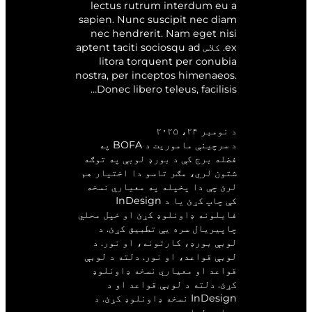
lectus rutrum interdum eu a
sapien. Nunc suscipit nec diam
nec hendrerit. Nam eget nisi
ex. کلاس aptent taciti sociosqu ad
litora torquent per conubia
nostra, per inceptos himenaeos.
Donec libero teleus, facilisis…
د سرچینو ماموریت
د نومبر ۲۴، ۲۰۲۵
د سرچینې ماموریت د BOFA په
فضله برج کې د بورډ لوبې په توګه
شتون لري، مګر تاسو دا اختیار هم
لرئ چې دا پخپله په معیاري نسخه
کې چاپ کړئ یا د InDesign
فایلونه ډاونلوډ کړئ او خپل محلي
چاپیریال سره یې تطبیق کړئ. د
لوبې بورډ، کارتونه، او نور. د
لوبې قواعد، او نور. دلته د لوبې
قواعد او معیاري نسخه ډاونلوډ
کړئ. دلته د لوبې قواعد او د
InDesign نسخه ډاونلوډ کړئ. د