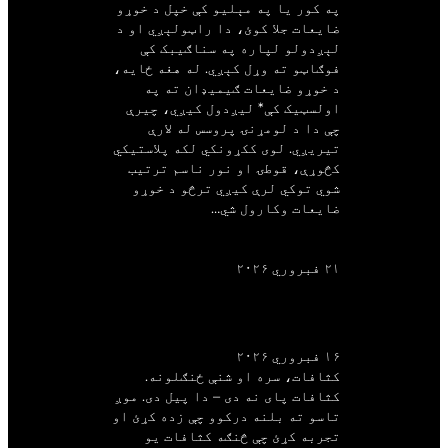
په کور یا په مېليو کې خپل د خوړو
ضایعات جلا کوئ، دا راټولېږي او د
لېږدولو لپاره په سناګیبک کې
فوګاټو ته وړل کېږي. له هغه ځایه،
د خوړو ضایعات ګیمیډان ته په
اولسټیک کې* لیږدول کیږي، چیرې
چې دا د لومړنۍ پروسس له لارې
تیریږي. لوی ککړونکي لکه پلاستیکي
کڅوړې، قوطۍ او نور ناسم ترتیب
شوي توکي لرې کیږي ترڅو د خوړو
ضایعات وکارول شي…
انډریاس ټیسټر
۲۱ فبروري ۲۰۲۶
کثافات، سره زر او
شنه ځنګلونه
۱۶ فبروري ۲۰۲۶
کثافات، سره او شنې ځنګلونه.
کثافات پای نه دی – دا پیل دی. موږ
تاسو ته بلنه درکوو چې زده کړئ او
تجربه کړئ چې څنګه کثافات یو