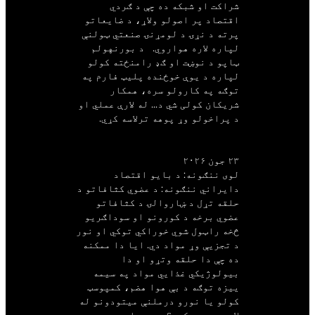
شراکت او شبکه ده چې د ګردي
کمپوسټ
موږ سره اړیکه ونیسئ
اقتصاد پر اصولو ولاړ، د ضایعاتو
خالي ځایونه
پرته د نړۍ د لومړنۍ صنعتي ټولنې
ړنګول او بیارغونه
د BOFA شرکت
لپاره لاره هواروي. د بورنهولم
ټاپو د نوښت او ګډ رامنځته کولو
لپاره د یوې خوځنده پلیټ فارم په
په اړه
توګه په کارولو سره، همکار
شریکان کولی شي د... له لارې عملي او
د پرانستې ساعتونه
د پراخولو وړ پوهه ترلاسه کړي.
د ZWB ننګونې
د کثافاتو تعرفې (خصوصي)
۲۳ جون ۲۰۲۶
د BRK د ځمکې مقرراتو سره اړیکه
لوی ننګونه: د بایو اقتصاد
دایراني ننګونه: د عضوي کثافاتو د
د AT لارښوونه
حلقه تړل د ښاروالۍ د کثافاتو
د ضایعاتو مقررات
عضوي برخه د کورونو او سوداګریو
څخه راټول شوي خوراکي توکي او نور
د تجزیې وړ مواد دي. ایا دا ممکنه
ده چې دا حلقه وتړو او دا
ځان خدمت
بیولوژیکي غذايي مواد په سیمه
ییزه توګه د بې هوا هضم، کمپوسټ
ځان خدمت
کولو یا نورو درملنې میتودونو له