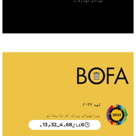
موادو لپاره ...
لید ۲۰۳۲
بورنهولم پرته له ضایعاتو
13
32
4
68
6
کال
د
ټ
م
د