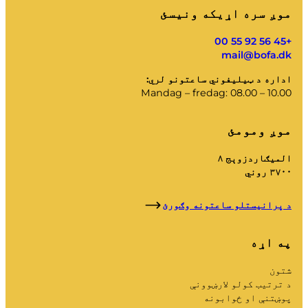
موږ سره اړیکه ونیسئ
+45 56 92 55 00
mail@bofa.dk
اداره د ټیلیفوني ساعتونو لري:
Mandag – fredag: 08.00 – 10.00
موږ ومومئ
المیګاردزوېج ۸
۳۷۰۰ روني
د پرانیستلو ساعتونه وګورئ
په اړه
شتون
د ترتیب کولو لارښوونې
پوښتنې او ځوابونه