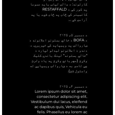
کارتونه: د ډالۍ لپاس باید عموما
په کور کې د RESTAFFALD
کانټینر کې ځای په ځای شي، یا په
آرامۍ کې ...
خالي ځایونه
د دسمبر ۵، ۲۰۲۵
د BOFA د خالي بستونو اعلانونه د
ښاروالۍ په وېبپاڼه کې خپرېږي. د
دندو د اعلانونو لیدلو لپاره د
"خالي بستونه" لینک باندې کلیک
وکړئ (مهرباني وکړئ په یاد ولرئ
چې تاسو به د ښاروالۍ وېبپاڼې ته
واستول شئ).
د ازموینې تڼۍ
د دسمبر ۴، ۲۰۲۵
Lorem ipsum dolor sit amet,
consectetur adipiscing elit.
Vestibulum dui lacus, eleifend
ac dapibus quis, Vehicula eu
felis. Phasellus eu lorem ac