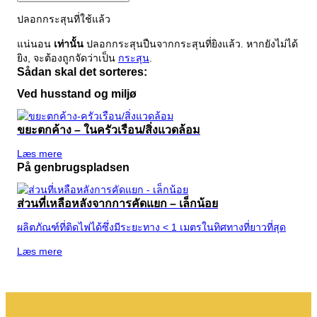
อัตราขยะสำหรับธุรกิจ
สื่อสิ่งพิมพ์เป็นภาษาอังกฤษ
เกี่ยวกับเรา
วิสัยทัศน์ 2032
ปลอกกระสุนที่ใช้แล้ว
โครงการจัดการขยะ
ค่าธรรมเนียมผู้ผลิต
สื่อสิ่งพิมพ์เป็นภาษาเยอรมัน
เยี่ยมชม BOFA
แจ้งขยะเพื่อนำไปฝังกลบ
การศึกษา
แน่นอน
เท่านั้น
ปลอกกระสุนปืนจากกระสุนที่ยิงแล้ว. หากยังไม่ได้
คำแนะนำการเรียงลำดับ
ถังขยะของฉัน
ยิง, จะต้องถูกจัดว่าเป็น
กระสุน
.
กฎระเบียบการจัดการขยะ
ชั้นวางนิตยสาร
Sådan skal det sorteres:
กฎพื้นฐาน
พนักงาน
นี่คือสิ่งที่เกิดขึ้นกับขยะของคุณ
เวลาเปิดทำการ
Ved husstand og miljø
เราเก่งเรื่องการจัดเรียงมาก
ติดต่อเรา
ขยะชิ้นใหญ่
ตำแหน่งว่าง
ขยะตกค้าง – ในครัวเรือน/สิ่งแวดล้อม
บริษัท BOFA
ปุ๋ยหมัก
Læs mere
På genbrugspladsen
งานรื้อถอนและปรับปรุง
ส่วนที่เหลือหลังจากการคัดแยก – เล็กน้อย
เกี่ยวกับ
ผลิตภัณฑ์ที่ติดไฟได้ซึ่งมีระยะทาง < 1 เมตรในทิศทางที่ยาวที่สุด
Læs mere
เวลาเปิดทำการ
อัตราค่ากำจัดขยะ (เอกชน)
ลิงค์ไปยังกฎหมายที่ดิน BRK