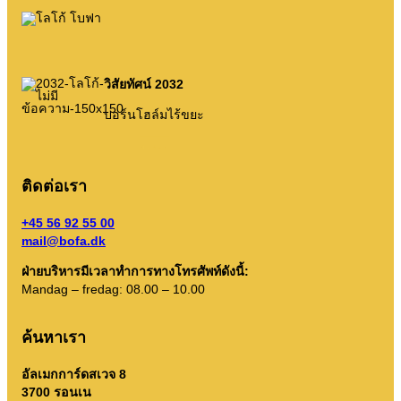
คำแนะนำ AT
กฎระเบียบการจัดการขยะ
วิสัยทัศน์ 2032
บริการตนเอง
บอร์นโฮล์มไร้ขยะ
–
–
–
–
–
บริการตนเอง
ปี
ง
ที
ม.
ส
ถังขยะของฉัน
ติดต่อเรา
พอร์ทัลขยะ
+45 56 92 55 00
การล้างปฏิทินฯลฯ
mail@bofa.dk
ฝ่ายบริหารมีเวลาทำการทางโทรศัพท์ดังนี้:
Mandag – fredag: 08.00 – 10.00
ค้นหาเรา
คำแนะนำการเรียงลำดับ
อัลเมกการ์ดสเวจ 8
3700 รอนเน