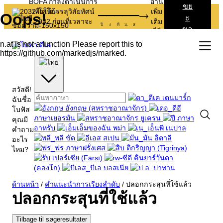
BOFA กำลังดำเนินการ
อ่าน
ขย
–
–
–
–
–
เพื่อให้บรรลุวิสัยทัศน์
เพิ่ม
ะ
2032 ก่อนที่เวลาจะ
เติม
ปี
ง
ที
ม.
ส
ขอ
หมดลง
ที่นี่
งฉั
น
สวัสดี!
เดนมาร์ก
ฉันชื่อ
อังกฤษ (สหราชอาณาจักร)
โบฟัส
ภาษาเยอรมัน
ยูเครน
ภาษา
คุณมี
อาหรับ
พม่า
เนปาล
คำถาม
ขัด
สเปน
อิตาลี
อะไร
ภาษาฝรั่งเศส
ติกริญญา (Tigrinya)
ไหม?
เปอร์เซีย (Fārsī)
คินยาร์วันดา
(คองโก)
บอสเนีย
ปาทาน
ขยะและการรีไซเคิล
ด้านหน้า
/
คำแนะนำการเรียงลำดับ
/
ปลอกกระสุนที่ใช้แล้ว
ปลอกกระสุนที่ใช้แล้ว
อาชีพ
ทุกสิ่งเกี่ยวกับขยะเชิงพาณิชย์
นักท่องเที่ยว
บริการตนเอง
วิธีการกำจัดขยะบนเกาะ Bornholm
เกี่ยวกับ BOFA
Tilbage til søgeresultater
การจัดเรียง