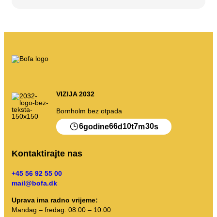
Moje smece
Otpadni portal
Pražnjenje kalendara itd.
VIZIJA 2032
Uputstva za sortiranje
Bornholm bez otpada
6
66
10
7
30
godine
d
t
m
s
Kontaktirajte nas
+45 56 92 55 00
mail@bofa.dk
Uprava ima radno vrijeme:
Mandag – fredag: 08.00 – 10.00