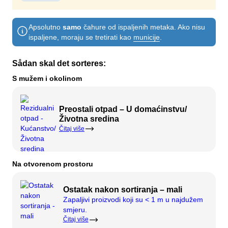
Kompost
Kontaktirajte nas
Slobodna radna mjesta
Apsolutno
samo
čahure od ispaljenih metaka. Ako nisu
Rušenje i renoviranje
Kompanija BOFA
ispaljene, moraju se tretirati kao
municije
.
Sådan skal det sorteres:
O
S mužem i okolinom
Radno vrijeme
Tarife za otpad (privatno)
Preostali otpad – U domaćinstvu/
Životna sredina
Link na BRK zemljišne propise
Čitaj više
AT navođenje
Propisi o otpadu
Na otvorenom prostoru
Ostatak nakon sortiranja – mali
Samoposluživanje
Zapaljivi proizvodi koji su < 1 m u najdužem
smjeru.
Samoposluživanje
Čitaj više