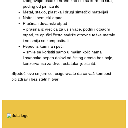
O
izbegavajte ostatke hrane kao što su kore od sira,
puding od pirinča itd.
Radno vrijeme
Metal, staklo, plastika i drugi sintetički materijali
Naftni i hemijski otpad
Tarife za otpad (privatno)
Prašina i duvanski otpad
– prašina iz vrećica za usisivače, podni i otpadni
Link na BRK zemljišne propise
otpad, te opušci često sadrže otrovne teške metale
i ne smiju se kompostirati.
AT navođenje
Pepeo iz kamina i peći
Propisi o otpadu
– smije se koristiti samo u malim količinama
i
samo
ako pepeo dolazi od čistog drveta bez boje,
konzervansa za drvo, ostataka ljepila itd.
Samoposluživanje
Slijedeći ove smjernice, osiguravate da će vaš kompost
biti zdrav i bez štetnih tvari.
Samoposluživanje
Moje smece
Otpadni portal
Pražnjenje kalendara itd.