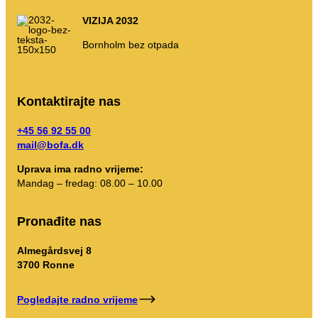
VIZIJA 2032
Uputstva za sortiranje
Bornholm bez otpada
–
–
–
–
–
godine
d
t
m
s
Kontaktirajte nas
+45 56 92 55 00
mail@bofa.dk
Uprava ima radno vrijeme:
Mandag – fredag: 08.00 – 10.00
Pronađite nas
Almegårdsvej 8
3700 Ronne
Pogledajte radno vrijeme