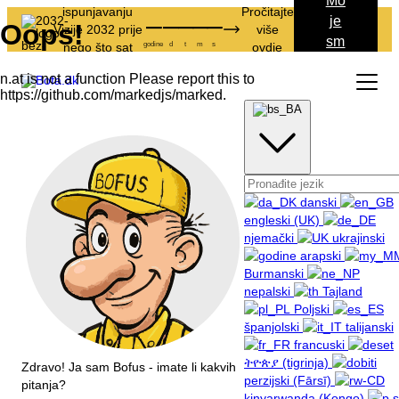
Mo
ispunjavanju
Pročitajte
–
–
–
–
–
je
Vizije 2032 prije
više
sm
godine
d
t
m
s
nego što sat
ovdje
ec
istekne.
e
danski
engleski (UK)
njemački
ukrajinski
arapski
Burmanski
nepalski
Tajland
Poljski
španjolski
talijanski
francuski
ትዮጵያ (tigrinja)
Zdravo! Ja sam Bofus - imate li kakvih
perzijski (Fārsī)
pitanja?
kinyarwanda (Kongo)