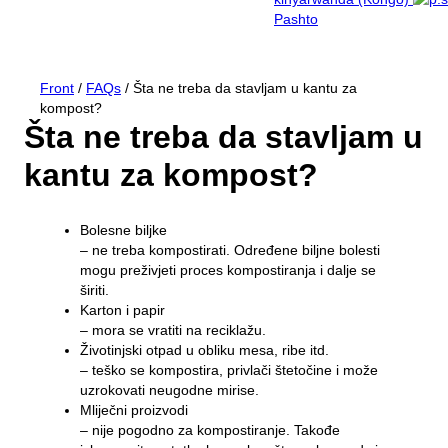
Pashto
Otpad i reciklaža
Zanimanje
Front
/
FAQs
/
Šta ne treba da stavljam u kantu za
Sve o komercijalnom otpadu
Tourist
kompost?
Samoposluživanje
Kako odložiti svoj otpad na Bornholmu
O BOFA-i
Šta ne treba da stavljam u
Sortiranje
Stope otpada za preduzeća
Štampani materijali na engleskom jeziku
O nama
Vizija 2032
Sheme otpada
kantu za kompost?
Provizija proizvođača
Štampani materijali na njemačkom jeziku
Posjetite BOFA-u
Prijavite otpad za deponiju
Obrazovanje
Uputstva za sortiranje
Moje smece
Propisi o otpadu
Polica za časopise
Bolesne biljke
Osnovna pravila
Osoblje
Ovo se dešava sa vašim otpadom
– ne treba kompostirati. Određene biljne bolesti
Radno vrijeme
mogu preživjeti proces kompostiranja i dalje se
Tako smo dobri u sortiranju
Kontaktirajte nas
širiti.
Krupni otpad
Slobodna radna mjesta
Karton i papir
Kompanija BOFA
– mora se vratiti na reciklažu.
Kompost
Životinjski otpad u obliku mesa, ribe itd.
– teško se kompostira, privlači štetočine i može
Rušenje i renoviranje
uzrokovati neugodne mirise.
Mliječni proizvodi
– nije pogodno za kompostiranje. Takođe