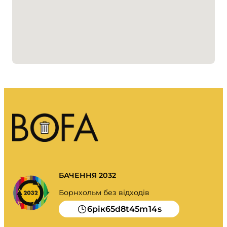
Моє сміття.
Портал про відходи
Видалення календаря та багато іншого.
Посібник із сортування
БАЧЕННЯ 2032
Борнхольм без відходів
6
65
8
45
14
рік
d
t
m
s