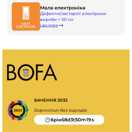
Моє сміття.
Мала електроніка
Портал про відходи
Дефектні/застарілі електронні
вироби < 50 см
Видалення календаря та багато іншого.
Læs mere
Посібник із сортування
БАЧЕННЯ 2032
Борнхольм без відходів
6
68
3
50
19
рік
d
t
m
s