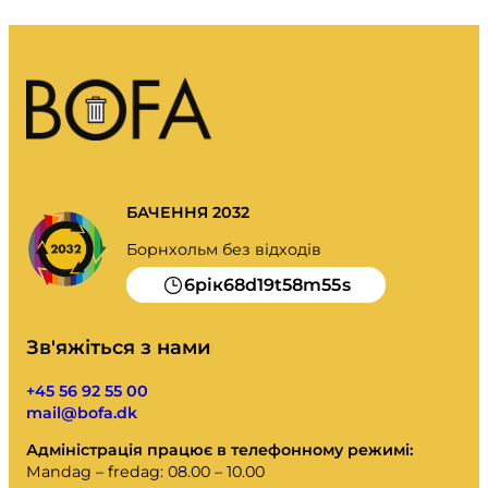
БАЧЕННЯ 2032
Борнхольм без відходів
6
68
19
58
55
рік
d
t
m
s
Зв'яжіться з нами
+45 56 92 55 00
mail@bofa.dk
Адміністрація працює в телефонному режимі:
Mandag – fredag: 08.00 – 10.00