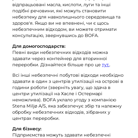
відпрацьовані масла, кислоти, луги та інші
Компост
Зв'яжіться з нами
подібні речовини, які можуть становити
Відкриті вакансії
Знесення та реконструкція
небезпеку для навколишнього середовища та
Компанія BOFA
здоров'я. Якщо ви не впевнені, чи є щось
небезпечним відходом, ви можете отримати
консультацію, звернувшись до BOFA.
Більше інформації
Для домогосподарств:
Години роботи
Певні види небезпечних відходів можна
здавати через контейнер для вторинної
Тарифи на відходи (приватні)
переробки. Дізнайтеся більше про це
тут.
.
Посилання на основні правила BRK
Всі інші небезпечні побутові відходи необхідно
здавати в один з центрів утилізації на острові в
Посібник з AT
години роботи (зверніть увагу, що здача в
центри утилізації на Хасле і Остермарі
Правила поводження з відходами
неможлива). BOFA уклало угоду з компанією
Stena Miljø A/S, яка забезпечує збір та належну
обробку небезпечних відходів, зібраних у
Самообслуговування
центрах переробки.
Самообслуговування
Для бізнесу:
Підприємства можуть здавати небезпечні