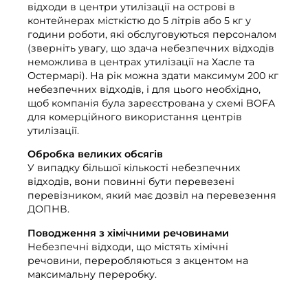
Моє сміття.
відходи в центри утилізації на острові в
контейнерах місткістю до 5 літрів або 5 кг у
Портал про відходи
години роботи, які обслуговуються персоналом
(зверніть увагу, що здача небезпечних відходів
Видалення календаря та багато іншого.
неможлива в центрах утилізації на Хасле та
Остермарі). На рік можна здати максимум 200 кг
небезпечних відходів, і для цього необхідно,
щоб компанія була зареєстрована у схемі BOFA
для комерційного використання центрів
утилізації.
Посібник із сортування
Обробка великих обсягів
У випадку більшої кількості небезпечних
відходів, вони повинні бути перевезені
перевізником, який має дозвіл на перевезення
ДОПНВ.
Поводження з хімічними речовинами
Небезпечні відходи, що містять хімічні
речовини, переробляються з акцентом на
максимальну переробку.