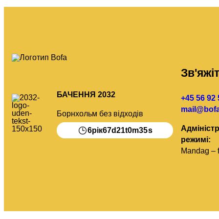
Зв'яжі
БАЧЕННЯ 2032
+45 56 92 
mail@bofa
Борнхольм без відходів
Адмініст
6
67
21
0
34
рік
d
t
m
s
режимі:
Mandag – f