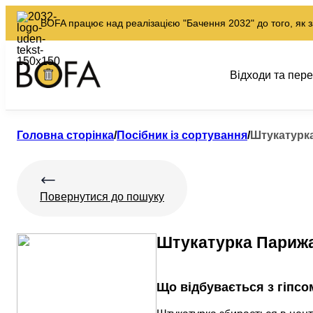
BOFA працює над реалізацією "Бачення 2032" до того, як з
Відходи та пер
Головна сторінка
/
Посібник із сортування
/
Штукатурк
Повернутися до пошуку
Штукатурка Париж
Що відбувається з гіпсо