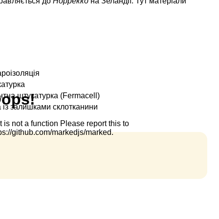
правляється до
Норрекко
на Зеландії. Тут матеріали
ароізоляція
катурка
тна штукатурка (Fermacell)
 із залишками склотканини