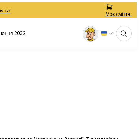
е тут
Моє сміття.
чення 2032