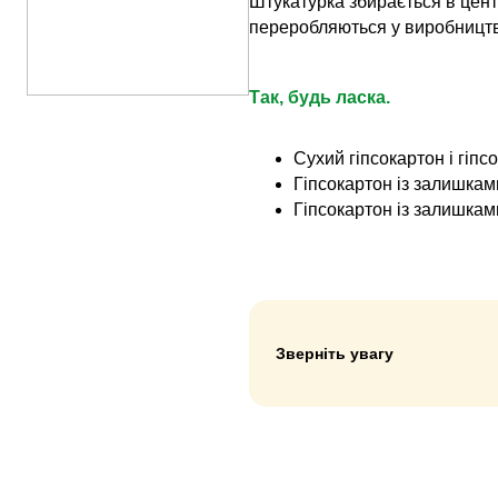
Штукатурка збирається в цент
переробляються у виробництво
Так, будь ласка.
Сухий гіпсокартон і гіпс
Гіпсокартон із залишкам
Гіпсокартон із залишка
Зверніть увагу