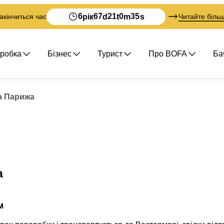
6
67
21
0
34
рік
d
t
m
s
акінчиться час
Читайте більш
еробка
Бізнес
Турист
Про BOFA
Ба
а Парижа
а
м