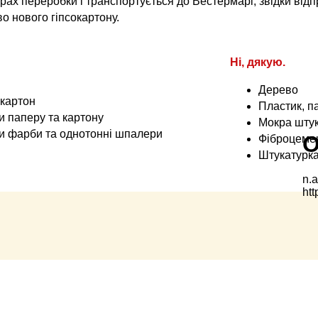
рах переробки і транспортується до Вестермарі, звідки від
 нового гіпсокартону.
Ні, дякую.
Дерево
окартон
Пластик, п
и паперу та картону
Мокра шту
ми фарби та однотонні шпалери
Фіброцемен
Штукатурка