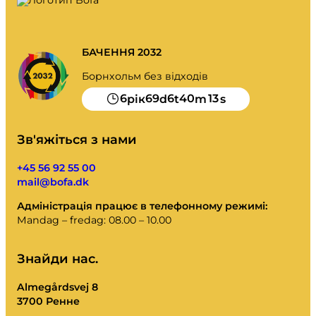
БАЧЕННЯ 2032
Борнхольм без відходів
6
69
6
40
13
рік
d
t
m
s
Зв'яжіться з нами
+45 56 92 55 00
mail@bofa.dk
Адміністрація працює в телефонному режимі:
Mandag – fredag: 08.00 – 10.00
Знайди нас.
Almegårdsvej 8
3700 Ренне