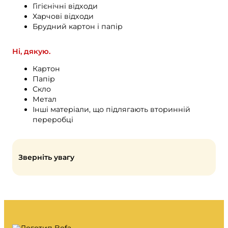
Моє сміття.
Гігієнічні відходи
Харчові відходи
Портал про відходи
Брудний картон і папір
Видалення календаря та багато іншого.
Ні, дякую.
Картон
Папір
Скло
Метал
Посібник із сортування
Інші матеріали, що підлягають вторинній
переробці
Зверніть увагу