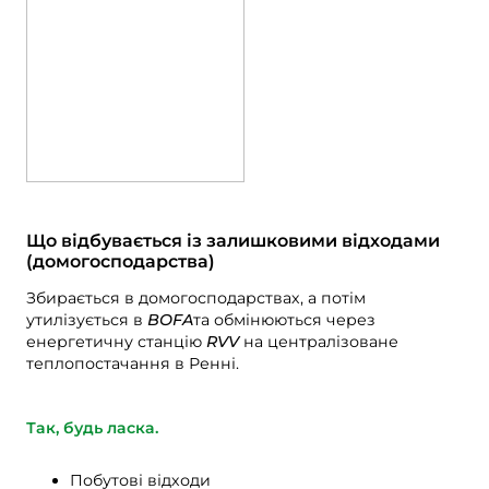
Компост
Зв'яжіться з нами
Відкриті вакансії
Знесення та реконструкція
Компанія BOFA
Більше інформації
Години роботи
Тарифи на відходи (приватні)
Що відбувається із залишковими відходами
Посилання на основні правила BRK
(домогосподарства)
Посібник з AT
Збирається в домогосподарствах, а потім
утилізується в
BOFA
та обмінюються через
Правила поводження з відходами
енергетичну станцію
RVV
на централізоване
теплопостачання в Ренні.
Самообслуговування
Так, будь ласка.
Самообслуговування
Побутові відходи