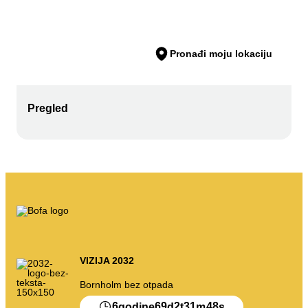
Moje smece
Otpadni portal
Pražnjenje kalendara itd.
Pronađi moju lokaciju
Pregled
Uputstva za sortiranje
VIZIJA 2032
Bornholm bez otpada
6
69
2
31
48
godine
d
t
m
s