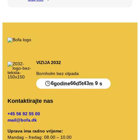
Moje smece
Otpadni portal
Pražnjenje kalendara itd.
VIZIJA 2032
Uputstva za sortiranje
Bornholm bez otpada
6
66
5
43
9
godine
d
t
m
s
Kontaktirajte nas
+45 56 92 55 00
mail@bofa.dk
Uprava ima radno vrijeme:
Mandag – fredag: 08.00 – 10.00