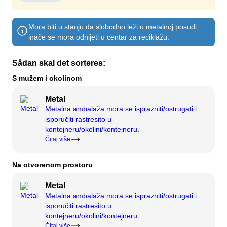
Kompost
Kontaktirajte nas
Slobodna radna mjesta
Mora biti u stanju da slobodno leži u metalnoj posudi,
Rušenje i renoviranje
Kompanija BOFA
inače se mora odnijeti u centar za reciklažu.
Sådan skal det sorteres:
O
S mužem i okolinom
Radno vrijeme
Metal
Tarife za otpad (privatno)
Metalna ambalaža mora se isprazniti/ostrugati i
Link na BRK zemljišne propise
isporučiti rastresito u
kontejneru/okolini/kontejneru.
AT navođenje
Čitaj više
Propisi o otpadu
Na otvorenom prostoru
Metal
Samoposluživanje
Metalna ambalaža mora se isprazniti/ostrugati i
isporučiti rastresito u
Samoposluživanje
kontejneru/okolini/kontejneru.
Čitaj više