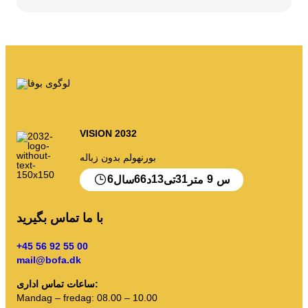
زباله های من
پورتال زباله
خالی کردن تقویم و غیره
VISION 2032
دستورالعمل های مرتب سازی
بورنهولم بدون زباله
6
66
13
31
9
س
متر
تی
د
سال
با ما تماس بگیرید
+45 56 92 55 00
mail@bofa.dk
ساعات تماس اداری:
Mandag – fredag: 08.00 – 10.00