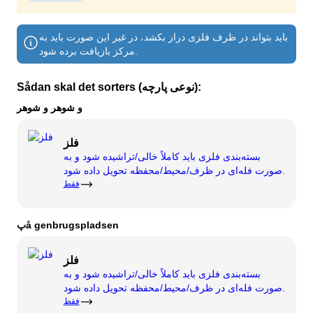
کمپوست
با ما تماس بگیرید
جای خالی‌ها
باید بتواند در ظرف فلزی دراز بکشد، در غیر این صورت باید به
تخریب و نوسازی
شرکت BOFA
مرکز بازیافت برده شود.
Sådan skal det sorters (نوعی پارچه):
درباره
و شوهر و شوهر
ساعات کار
تعرفه زباله (خصوصی)
فلز
بسته‌بندی فلزی باید کاملاً خالی/تراشیده شود و به
پیوند به مقررات زمین BRK
صورت فله‌ای در ظرف/محیط/محفظه تحویل داده شود.
فقط
راهنمایی AT
مقررات مربوط به پسماند
پå genbrugspladsen
فلز
سلف سرویس
بسته‌بندی فلزی باید کاملاً خالی/تراشیده شود و به
صورت فله‌ای در ظرف/محیط/محفظه تحویل داده شود.
سلف سرویس
فقط