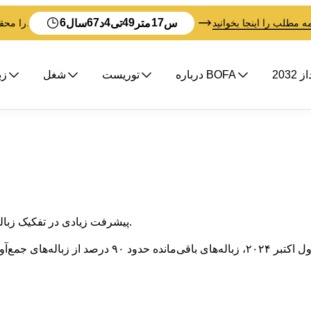
6
67
4
49
16
س
متر
تی
د
سال
مه مطلب را اینجا بخوانید
BOFA در تلاش است تا قبل از تمام شدن زمان، Vision 2032 را محقق کند.
2032
درباره BOFA
توریست
شغل
زب
پیشرفت زیادی در تفکیک زباله در بین خانوارهای بورنهولم و مناطق کلبه‌های تابستانی وجود دارد.