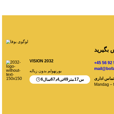
س بگیرید
VISION 2032
+45 56 92 
mail@bofa
بورنهولم بدون زباله
6
67
4
49
16
س
متر
تی
د
سال
Mandag – f