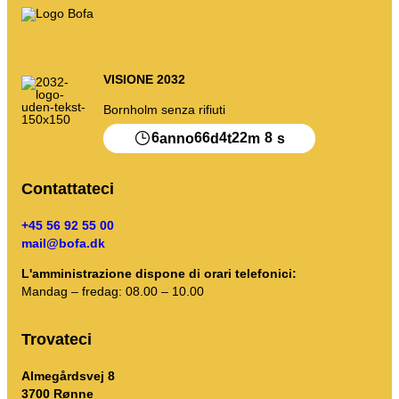
VISIONE 2032
Bornholm senza rifiuti
6
66
4
22
8
anno
d
t
m
s
Contattateci
+45 56 92 55 00
mail@bofa.dk
L'amministrazione dispone di orari telefonici:
Mandag – fredag: 08.00 – 10.00
Trovateci
Almegårdsvej 8
3700 Rønne