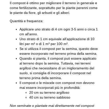
Il compost è ottimo per migliorare il terreno in generale e
Compost
Contattateci
come fertilizzante, soprattutto per le piante perenni come
Offerte di lavoro
le piante da fiore, gli arbusti e gli alberi.
Demolizione e ristrutturazione
L'azienda BOFA
Quantità e frequenza:
Applicare uno strato di 4 cm ogni 3-5 anni o circa 1
Più informazioni
cm all'anno.
Uno strato di 1 cm equivale all'applicazione di 10
Orari di apertura
litri per m² o di 1 m³ per 100 m².
Tariffe rifiuti (private)
Se si utilizza il compost per la semina, questo deve
essere incorporato nel terreno prima della semina.
Link alle regole di base di BRK
Quando si pianta, il compost può essere applicato
al terreno dopo la semina. Tuttavia, nei terreni
Guida AT
argillosi che necessitano di un miglioramento del
suolo, si consiglia di incorporare il compost nel
Regolamenti sui rifiuti
terreno prima della semina.
Il compost o le miscele con compost non devono
mai essere incorporati più in profondità:
20 cm su terreno argilloso
Self-service
40 cm su terreno sabbioso
Self-service
Non seminate o piantate mai direttamente nel compost