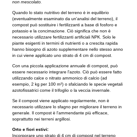
I miei rifiuti
non mescolato.
Quando lo stato nutritivo del terreno è in equilibrio
Portale dei rifiuti
(eventualmente esaminato da un'analisi del terreno), il
Svuotare il calendario e altro ancora.
compost può sostituire i fertilizzanti a base di fosforo e
potassio e la concimazione. Ciò significa che non è
necessario utilizzare fertilizzanti artificiali NPK. Solo le
piante esigenti in termini di nutrienti o a crescita rapida
hanno bisogno di azoto supplementare nello stesso anno
in cui viene applicato uno strato di 4 cm di compost.
Guida all'ordinamento
Con una piccola applicazione annuale di compost, può
essere necessario integrare l'azoto. Ciò può essere fatto
utilizzando calce o nitrato ammonico di calcio (ad
.
esempio, 2 kg per 100 m²) o sfalciando le specie vegetali
azotofissatrici come il trifoglio o la veccia invernale.
Se il compost viene applicato regolarmente, non è
necessario utilizzare lo sfagno per migliorare il terreno in
generale. Il compost è l'ammendante più efficace,
soprattutto nei terreni argillosi.
Orto e fiori estivi:
Incorporare uno strato di 4 cm di compost nel terreno