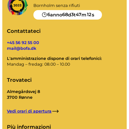
Bornholm senza rifiuti
6
68
3
47
12
anno
d
t
m
s
Contattateci
+45 56 92 55 00
mail@bofa.dk
L'amministrazione dispone di orari telefonici:
Mandag – fredag: 08.00 – 10.00
Trovateci
Almegårdsvej 8
3700 Rønne
Vedi orari di apertura
Più informazioni