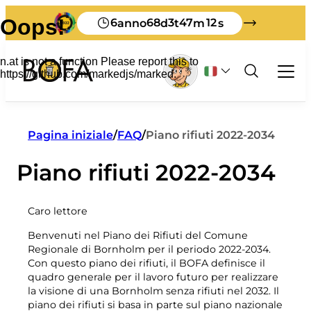
6
68
3
47
12
anno
d
t
m
s
Rifiuti e riciclaggio
Pagina iniziale
/
FAQ
/
Piano rifiuti 2022-2034
Affari
Piano rifiuti 2022-2034
Tutto sui rifiuti commerciali
Turista
Ordinamento
Self-service
Come smaltire i rifiuti a Bornholm
Tariffe rifiuti per le imprese
Sistemi di gestione dei rifiuti
Informazioni su BOFA
Caro lettore
Materiale stampato in inglese
Costo del produttore
Guida all'ordinamento
Chi siamo
Materiale stampato in tedesco
Segnalazione di rifiuti in discarica
Benvenuti nel Piano dei Rifiuti del Comune
Visione 2032
Visita BOFA
Regolamenti sui rifiuti
Regionale di Bornholm per il periodo 2022-2034.
Cosa succede ai vostri rifiuti
Come insegnare
Con questo piano dei rifiuti, il BOFA definisce il
Controllore di terra
Quanto siamo bravi a fare la cernita
Scaffale per foglie
quadro generale per il lavoro futuro per realizzare
la visione di una Bornholm senza rifiuti nel 2032. Il
Personale
I miei rifiuti
Rifiuti ingombranti
piano dei rifiuti si basa in parte sul piano nazionale
Orari di apertura