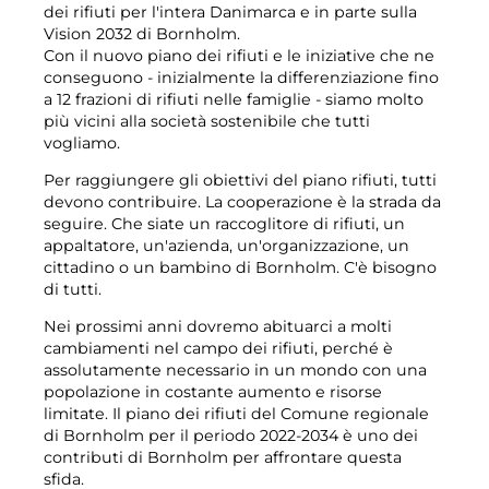
dei rifiuti per l'intera Danimarca e in parte sulla
Compost
Contattateci
Vision 2032 di Bornholm.
Offerte di lavoro
Con il nuovo piano dei rifiuti e le iniziative che ne
Demolizione e ristrutturazione
L'azienda BOFA
conseguono - inizialmente la differenziazione fino
a 12 frazioni di rifiuti nelle famiglie - siamo molto
più vicini alla società sostenibile che tutti
Più informazioni
vogliamo.
Orari di apertura
Per raggiungere gli obiettivi del piano rifiuti, tutti
devono contribuire. La cooperazione è la strada da
Tariffe rifiuti (private)
seguire. Che siate un raccoglitore di rifiuti, un
appaltatore, un'azienda, un'organizzazione, un
Link alle regole di base di BRK
cittadino o un bambino di Bornholm. C'è bisogno
di tutti.
Guida AT
Nei prossimi anni dovremo abituarci a molti
Regolamenti sui rifiuti
cambiamenti nel campo dei rifiuti, perché è
assolutamente necessario in un mondo con una
popolazione in costante aumento e risorse
limitate. Il piano dei rifiuti del Comune regionale
Self-service
di Bornholm per il periodo 2022-2034 è uno dei
Self-service
contributi di Bornholm per affrontare questa
sfida.