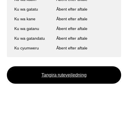
Imyanda yanjye
Ku wa gatatu
Åbent efter aftale
Imyanda
Ku wa kane
Åbent efter aftale
Gusiba ikirangaminsi nibindi
Ku wa gatanu
Åbent efter aftale
Ku wa gatandatu
Åbent efter aftale
Ku cyumweru
Åbent efter aftale
Gutondeka amabwiriza
Tangira rutevejledning