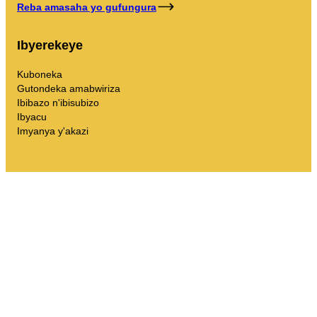
Reba amasaha yo gufungura
Ibyerekeye
Kuboneka
Gutondeka amabwiriza
Ibibazo n'ibisubizo
Ibyacu
Imyanya y'akazi