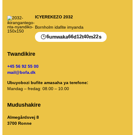
ICYEREKEZO 2032
Bornholm idafite imyanda
6
66
12
40
22
umwaka
d
t
m
s
Twandikire
+45 56 92 55 00
mail@bofa.dk
Ubuyobozi bufite amasaha ya terefone:
Mandag – fredag: 08.00 – 10.00
Mudushakire
Almegårdsvej 8
3700 Ronne