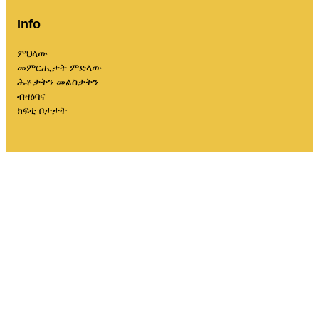
Info
ምህላው
መምርሒታት ምድላው
ሕቶታትን መልስታትን
ብዛዕባና
ክፍቲ ቦታታት