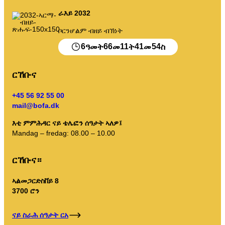
ጓሓፍይ
ራእይ 2032
ፖርታል ጎሓፍ
ቦርንሆልም ብዘይ ብኽነት
ባዶ ምግባር ካላንደር ወዘተ።
6
66
11
41
54
ዓመት
መ
ት
መ
ስ
ርኸቡና
+45 56 92 55 00
መምርሒታት ምድላው
mail@bofa.dk
እቲ ምምሕዳር ናይ ቴሌፎን ሰዓታት ኣለዎ፤
Mandag – fredag: 08.00 – 10.00
ርኸቡና።
ኣልመጋርድስቨይ 8
3700 ሮን
ናይ ስራሕ ሰዓታት ርአ