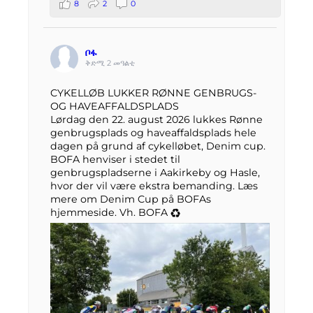
8
2
0
ቦፋ
ቅድሚ 2 መዓልቲ
CYKELLØB LUKKER RØNNE GENBRUGS-
OG HAVEAFFALDSPLADS
Lørdag den 22. august 2026 lukkes Rønne
genbrugsplads og haveaffaldsplads hele
dagen på grund af cykelløbet, Denim cup.
BOFA henviser i stedet til
genbrugspladserne i Aakirkeby og Hasle,
hvor der vil være ekstra bemanding. Læs
mere om Denim Cup på BOFAs
hjemmeside. Vh. BOFA ♻️