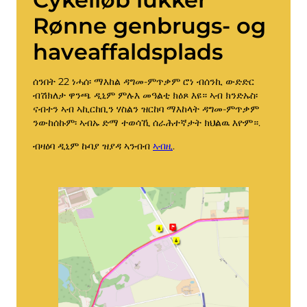
Rønne genbrugs- og
haveaffaldsplads
ሰንበት 22 ነሓሰ፡ ማእከል ዳግመ-ምጥቃም ሮነ ብሰንኪ ውድድር
ብሽክለታ ዋንጫ ዲኒም ምሉእ መዓልቲ ክዕጾ እዩ። ኣብ ክንድኡስ፡
ናብተን ኣብ ኣኪርከቢን ሃስልን ዝርከባ ማእከላት ዳግመ-ምጥቃም
ንውከሰኩም፡ ኣብኡ ድማ ተወሳኺ ሰራሕተኛታት ክህልዉ እዮም።.
ብዛዕባ ዲኒም ኩባያ ዝያዳ ኣንብብ
ኣብዚ
.