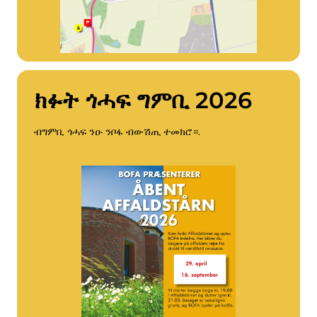
ክፉት ጎሓፍ ግምቢ 2026
ብግምቢ ጎሓፍ ንዑ ንቦፋ ብውሽጢ ተመክሮ።.