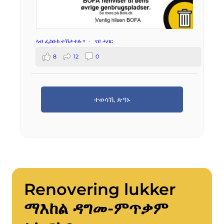
ኣብ ፌስቡክ ተኸታተሉ።
·
ናይ ሓባር
8
12
0
ተወሳኺ ጽዓኑ
Renovering lukker
ማእከል ዳግመ-ምጥቃም