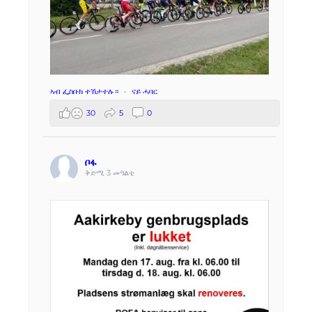
ኣብ ፌስቡክ ተኸታተሉ።
·
ናይ ሓባር
30
5
0
ቦፋ
ቅድሚ 3 መዓልቲ