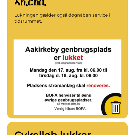
ኣኪርከቢ
Lukningen gælder også døgnåben service i
tidsrummet.
Cykelløb lukker