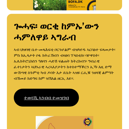
ጐሓፍ፡ ወርቂ
ከምኡ’ውን
ሓምለዋይ ኣግራብ
ኣብ ህዝባዊ ቤተ-መጻሕፍቲ ቦርንሆልም ብዝካየዱ ኣርባዕተ ፍጻመታት፡
ምስ ክኢላታት ቦፋ ክትራኸብን ብዛዕባ ፕላስቲክ፡ ባዮዋስት፡
ኤሌክትሮኒክስን ዓለባን ሓድሽ ፍልጠት ክትረክብን፡ ግብራዊ
ፈተነታትን ኣህጉራዊ ኣረኣእያታትን ከተስተማቕርን ኢኻ፡ እዚ ድማ
ውሽጣዊ ስጉምቲ ካብ ዶባት እታ ደሴት ኣዝዩ ርሒቑ ንዘላቒ ልምዓት
ብኸመይ ክድግፍ ከም ዝኽእል ዘርኢ እዩ።.
ተወሳኺ ኣንብብ ተመዝገብ