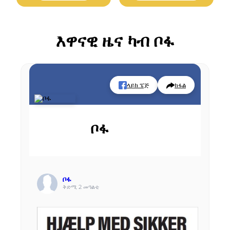
ጓሓፍይ
ፖርታል ጎሓፍ
እዋናዊ ዜና ካብ ቦፋ
ባዶ ምግባር ካላንደር ወዘተ።
ላይክ ፔጅ
ክፋል
መምርሒታት ምድላው
ቦፋ
ቦፋ
ቅድሚ 2 መዓልቲ