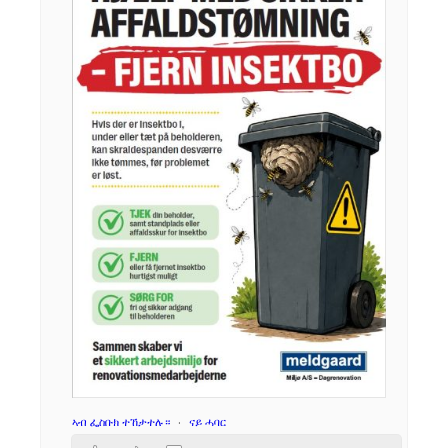
ኣብ ፌስቡክ ተኸታተሉ።
·
ናይ ሓባር