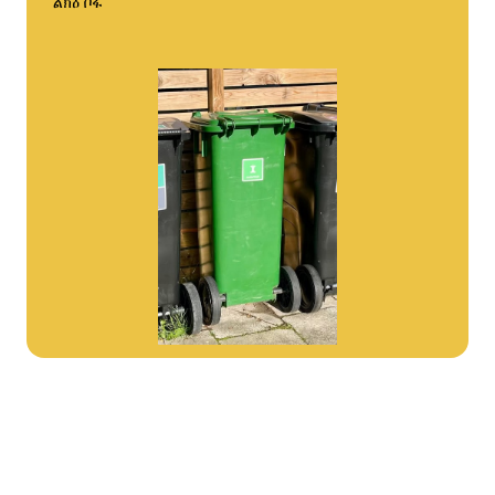
ልክዕ ቦፋ