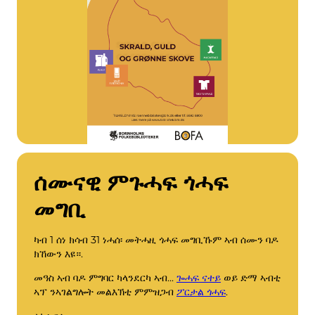
ሰሙናዊ ምጉሓፍ ጎሓፍ
መግቢ
ካብ 1 ሰነ ክሳብ 31 ነሓሰ፡ መትሓዚ ጎሓፍ መግቢኹም ኣብ ሰሙን ባዶ
ክኸውን እዩ።.
መዓስ ኣብ ባዶ ምግባር ካላንደርካ ኣብ...
ጐሓፍ ናተይ
ወይ ድማ ኣብቲ
ኣፕ ንኣገልግሎት መልእኽቲ ምምዝጋብ
ፖርታል ጎሓፍ
.