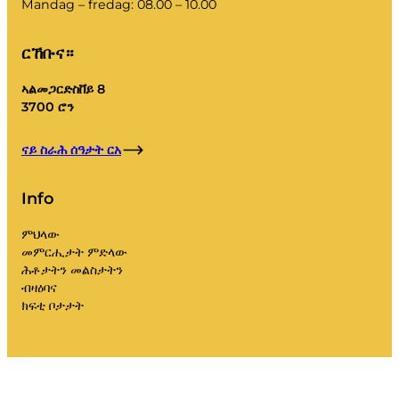
ዝኾነን ጎሓፍን ዝዓበየ ቁራጽ ካርቶንን ነቲ መትሓዚ ንምፍናው
Mandag – fredag: 08.00 – 10.00
ዝያዳ ክጽገሙ ይኽእሉ እዮም፡ ስለዚ ምሉእ ብምሉእ ባዶ
ከይከውን። እቲ ኣከባቢ ጎሓፍ ነቲ ኣብቲ ሳንዱቕ ጎሓፍ ተዓጽዩ
ርኸቡና።
ዘሎ ጎሓፍ ብኢዱ ክፈትሖ የብሉን፣ እዚ ንጥዕና ሓደጋ ከስዕበሉ
ስለ ዝኽእል።.
ኣልመጋርድስቨይ 8
ኣብቲ ኮንተይነር ዝተረፈ ጎሓፍ እንተሃልዩ እቲ ኣከባቢ ጎሓፍ
3700 ሮን
ስእሊ ይወስዶ። እዚ ድማ ንቦፋ ሓፈሻዊ ትሕዝቶ ናይቲ ጸገምን
ስፍሓቱን ይህቦ።.
ናይ ስራሕ ሰዓታት ርአ
ቦፋ ኣብ ጥቕሚ ዝውዕል ፍታሕ ንምርካብ ብትግሃት ይሰርሕ
ኣሎ፡ ምስ ክልቲኦም ኣቕራቢ ኮንተይነር፡ ሃናጺ ባጎኒን
Info
መልድጋርድን ድማ ይዘራረብ ኣሎ።.
ምህላው
መምርሒታት ምድላው
“ኣነ መትሓዚይ ምሉእ ብምሉእ ባዶ ኣይገበርኩን፡ በቲ
ሕቶታትን መልስታትን
ጐሓፍ እንታይ ክገብሮ?”
ብዛዕባና
ክፍቲ ቦታታት
እቲ ዘሕዝን ግን እቲ ኣከባቢ ጎሓፍ ኣብኡ ስለዝነበረን
ኮንተይነርካ ባዶ ክገብሮ ስለዝፈተነን ነታ ናይ ጎሓፍ መኪና
ናብ ኣድራሻኻ ክትመልሳ ኣይከኣልን እዩ። ቦታ እንተሓጺርካ
ነዞም ዝስዕቡ መፍትሒታት ናይ ምጥቃም ኣማራጺ ኣለካ፤
ተረፍ ጎሓፍን ዳግማይ ክጥቀመሉ ዝኽእል ጎሓፍን፤