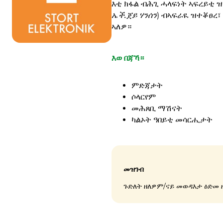
እቲ ክፋል ብሕጊ ሓላፍነት ኣፍረይቲ ዝሽ
ኤች.ጀይ ሃንሰን
) ብኣፍራዪ ዝተቖፀረ
ኣለዎ።
እወ በጃኻ።
ምድጃታት
ሶላርየም
መሕጸቢ ማሽናት
ካልኦት ዓበይቲ መሳርሒታት
መዝገብ
ጉድለት ዘለዎም/ናይ መወዳእታ ዕድመ ዘ