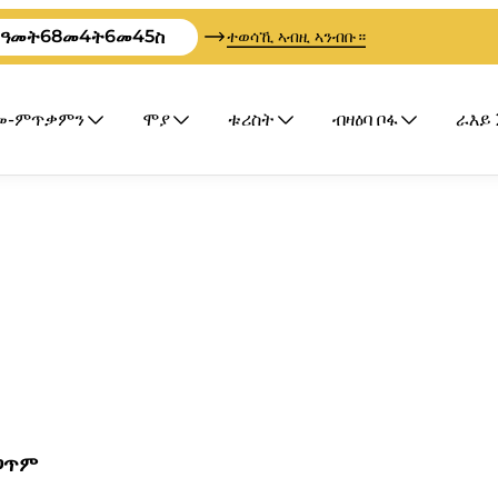
68
4
6
44
ዓመት
መ
ት
መ
ስ
ተወሳኺ ኣብዚ ኣንብቡ።
ግመ-ምጥቃምን
ሞያ
ቱሪስት
ብዛዕባ ቦፋ
ራእይ 
ዘጋጥም