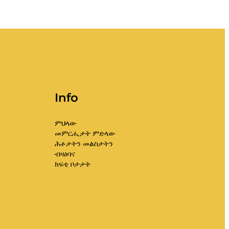
Info
ምህላው
መምርሒታት ምድላው
ሕቶታትን መልስታትን
ብዛዕባና
ክፍቲ ቦታታት