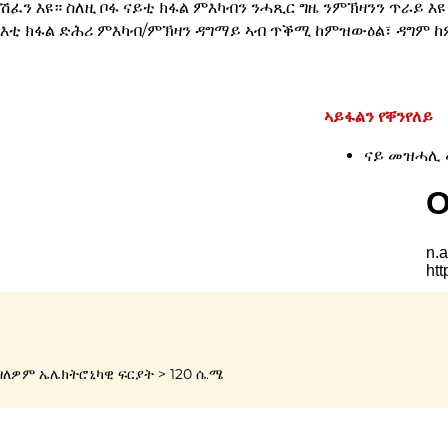
ፈን እዩ። ስለዚ ቦፋ ናይቲ ክፋል ምእካብን ንሓጺር ግዜ ንምኽዛንን ጥራይ እዩ 
፣ እቲ ክፋል ድሕሪ ምእካብ/ምኽዛን ዳግማይ ኣብ ጥቕሚ ከምዝውዕል፣ ዳግም
ኣይፋልን የቐንየለይ
ናይ መዝሓሊ
ለዎም ኤሌክትሮኒካዊ ፍርያት > 120 ሴ.ሜ