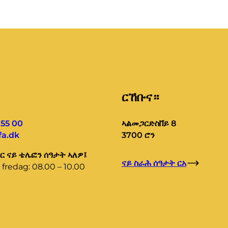
ርኸቡና።
 55 00
ኣልመጋርድስቨይ 8
a.dk
3700 ሮን
 ናይ ቴሌፎን ሰዓታት ኣለዎ፤
ናይ ስራሕ ሰዓታት ርአ
fredag: 08.00 – 10.00