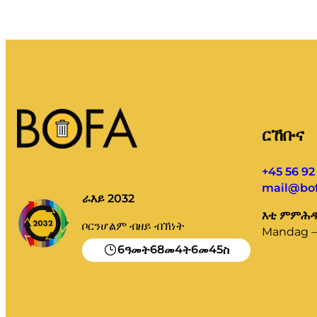
ርኸቡና
+45 56 92
mail@bof
ራእይ 2032
እቲ ምምሕዳር
ቦርንሆልም ብዘይ ብኽነት
Mandag – 
6
68
4
6
44
ዓመት
መ
ት
መ
ስ