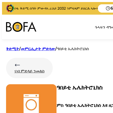
6
ቦፋ ቅድሚ ሰዓት ምውዳኣ ራእይ 2032 ንምፍጻም ይሰርሕ ኣሎ።
ጎሓፍን ዳ
ቅድሚት
/
መምርሒታት ምድላው
/
ዓበይቲ ኤሌክትሮኒክስ
ናብ ምድላይ ንመለስ
ዓበይቲ ኤሌክትሮኒክስ
ምስ ዓበይቲ ኤሌክትሮኒክስ እዩ 