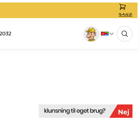
ጓሓፍይ
2032