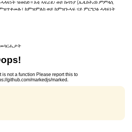
ሓላፍነት ዝወስድ። እቲ ኣፍራዪ፡ ወይ ኩባንያ (
ኤሌክትሪክ ምምላስ
,
 ከምዝጥቀመሉ፣ ከምዝምለስ ወይ ከምዝጉሓፍ ናይ ምርግጋፅ ሓላፍነት
 መሳርሒታት