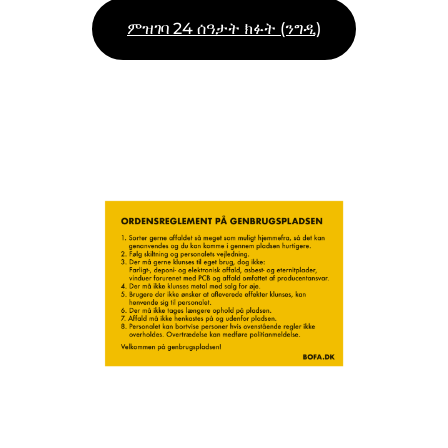
ጓሓፍይ
ምዝገባ 24 ሰዓታት ክፉት (ንግዲ)
ፖርታል ጎሓፍ
ባዶ ምግባር ካላንደር ወዘተ።
መምርሒታት ምድላው