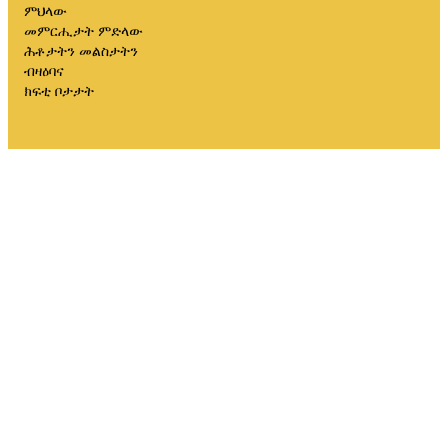
ምህላው
መምርሒታት ምድላው
ሕቶታትን መልስታትን
ብዛዕባና
ክፍቲ ቦታታት