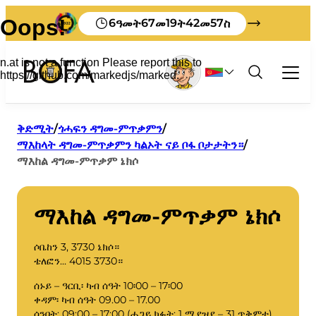
6
67
19
42
57
ዓመት
መ
ት
መ
ስ
ጎሓፍን ዳግመ-ምጥቃምን
ቅድሚት
/
ጎሓፍን ዳግመ-ምጥቃምን
/
ማእከላት ዳግመ-ምጥቃምን ካልኦት ናይ ቦፋ ቦታታትን።
/
ሞያ
ማእከል ዳግመ-ምጥቃም ኔክሶ
ኩሉ ብዛዕባ ንግዳዊ ጎሓፍ
ቱሪስት
ምፍላይ
ርእሰ-ኣገልግሎት
ከመይ ጌርካ ጎሓፍካ ኣብ ቦርንሆልም ትድርብዮ
ንንግዳዊ ትካላት ዝኸውን መጠን ብኽነት
ናይ ጎሓፍ መደባት
ብዛዕባ ቦፋ
ማእከል ዳግመ-ምጥቃም ኔክሶ
ዝተሓትመ ጽሑፋት ብእንግሊዝኛ
ክፍሊት ኣፍራዪ
መምርሒታት ምድላው
ብዛዕባና
ዝተሓትመ ጽሑፋት ብቋንቋ ጀርመን
ንመጉሓፊ ጐሓፍ ምሕባር
ራእይ 2032
ሶቤከን 3, 3730 ኔክሶ።
ንቦፋ ምብጻሕ
ደንቢ ጎሓፍ
እዚ እዩ ኣብ ጎሓፍካ ዝኸውን
ቴለፎን... 4015 3730።
ትምህርቲ
መሬታዊ ሕግታት
ኣብ ምፍላይ ኣዚና ንፉዓት ኢና።
እቲ መደርደሪ መጽሔት።
ሰኑይ – ዓርቢ፡ ካብ ሰዓት 10፡00 – 17፡00
ሰራሕተኛታት
ቀዳም፡ ካብ ሰዓት 09.00 – 17.00
ጓሓፍይ
ዕብይ ዝበለ ጎሓፍ
ናይ ስራሕ ሰዓታት
ሰንበት: 09:00 – 17:00 (ሓጋይ ክፉት: 1 ሚያዝያ – 31 ጥቅምቲ)