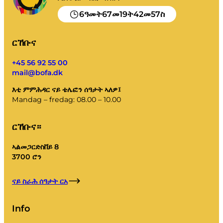
6
67
19
42
57
ዓመት
መ
ት
መ
ስ
ርኸቡና
+45 56 92 55 00
mail@bofa.dk
እቲ ምምሕዳር ናይ ቴሌፎን ሰዓታት ኣለዎ፤
Mandag – fredag: 08.00 – 10.00
ርኸቡና።
ኣልመጋርድስቨይ 8
3700 ሮን
ናይ ስራሕ ሰዓታት ርአ
Info