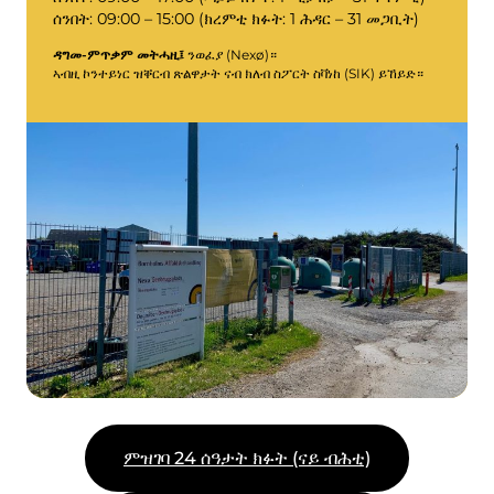
ሰንበት: 09:00 – 15:00 (ክረምቲ ክፉት: 1 ሕዳር – 31 መጋቢት)
ድዅዒ
ርኸቡና
ክፍቲ ቦታታት
ዳግመ-ምጥቃም መትሓዚ፤
ንወፈያ (Nexø)።
ምፍራስ & ምሕዳስ
እቲ ኩባንያ ቦፋ
ኣብዚ ኮንተይነር ዝቐርብ ጽልዋታት ናብ ክለብ ስፖርት ስቫነከ (SIK) ይኸይድ።
Info
ናይ ስራሕ ሰዓታት
ናይ ጎሓፍ ታሪፍ (ናይ ብሕቲ)
ሊንክ ናብ ደንቢ መሬት BRK
AT መምርሒ
ደንቢ ጎሓፍ
ርእሰ-ኣገልግሎት
ምዝገባ 24 ሰዓታት ክፉት (ናይ ብሕቲ)
ርእሰ-ኣገልግሎት