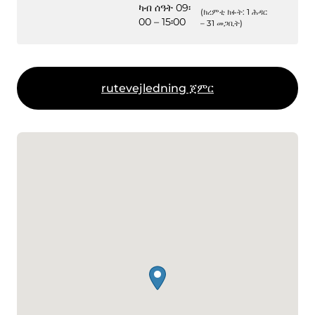
ካብ ሰዓት 09፡
(ክረምቲ ክፉት: 1 ሕዳር
00 – 15፡00
– 31 መጋቢት)
rutevejledning ጀምር