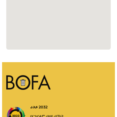
ራእይ 2032
ቦርንሆልም ብዘይ ብኽነት