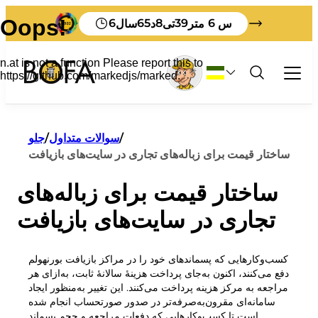
6
65
8
39
6
س
متر
تی
د
سال
زباله و بازیافت
/
سوالات متداول
/
جلو
شغل
ساختار قیمت برای زباله‌های تجاری در سایت‌های بازیافت
همه چیز درباره زباله های تجاری
توریست
مرتب سازی
ساختار قیمت برای زباله‌های
سلف سرویس
چگونه زباله های خود را در Bornholm دفع کنیم
نرخ زباله برای مشاغل
طرح های زباله
درباره BOFA
تجاری در سایت‌های بازیافت
مواد چاپی به زبان انگلیسی
هزینه تولیدکننده
دستورالعمل های مرتب سازی
درباره ما
مواد چاپی به زبان آلمانی
گزارش زباله برای دفن زباله
چشم انداز 2032
از بوفا دیدن کنید
مقررات مربوط به پسماند
این اتفاقی است که برای زباله های شما می افتد
کسب‌وکارهایی که پسماندهای خود را در مراکز بازیافت بورنهولم
آموزش
قوانین پایه
دفع می‌کنند، اکنون به‌جای پرداخت هزینهٔ سالانهٔ ثابت، به‌ازای هر
ما در مرتب کردن خیلی خوب هستیم
قفسه مجله
مراجعه به مرکز هزینه پرداخت می‌کنند. این تغییر به‌منظور ایجاد
کارکنان
سامانه‌ای مقرون‌به‌صرفه‌تر در صدور صورتحساب انجام شده
زباله های من
زباله های حجیم
ساعات کار
است تا کسب‌وکارهایی که دفعات مراجعه و حجم پسماند