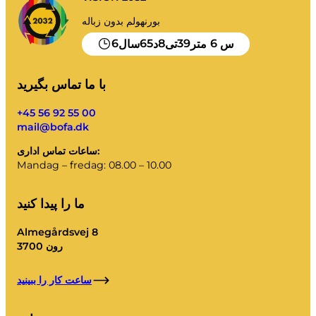
بورنهولم بدون زباله
6
65
8
39
6
س
متر
تی
د
سال
با ما تماس بگیرید
+45 56 92 55 00
mail@bofa.dk
ساعات تماس اداری:
Mandag – fredag: 08.00 – 10.00
ما را پیدا کنید
Almegårdsvej 8
3700 رون
ساعت کار را ببینید