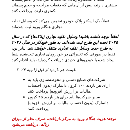
بیشتری دارند، بیش از آن‌هایی که دفعات مراجعه و حجم پسماند
کمپوست
با ما تماس بگیرید
کمتری دارند، پرداخت کنند.
جای خالی‌ها
تخریب و نوسازی
شرکت BOFA
عملاً، یک اسکنر پلاک خودرو تضمین می‌کند که وسایل نقلیه
تجاری هنگام ورود ثبت شده‌اند.
لطفاً توجه داشته باشید! وسایل نقلیه تجاری (پلاک‌ها) که در سال
درباره
۲۰۲۵ تحت این طرح ثبت شده‌اند، به طور خودکار در سال ۲۰۲۶
ساعات کار
به طرح جدید وسایل نقلیه تجاری منتقل خواهند شد.
بنابراین،
فقط در صورتی که تغییراتی در خودروهای تجاری ثبت‌شده شما
تعرفه زباله (خصوصی)
ایجاد شده یا خودروهای جدیدی دریافت کرده‌اید، باید اقدام کنید.
پیوند به مقررات زمین BRK
قیمت هر بازدید از اول ژانویه ۲۰۲۶:
راهنمایی AT
شرکت‌های صنایع دستی و محوطه‌سازی باید به
ازای هر بازدید ۱۰۰ کرون دانمارک (بدون احتساب
مقررات مربوط به پسماند
مالیات بر ارزش افزوده) پرداخت کنند.
سایر شرکت‌ها باید برای هر بازدید ۲۵ کرون
دانمارک (بدون احتساب مالیات بر ارزش افزوده)
پرداخت کنند.
سلف سرویس
توجه: هزینه هنگام ورود به مرکز بازیافت، صرف نظر از میزان
سلف سرویس
زباله، دریافت می‌شود.