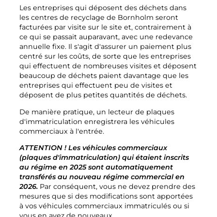
Les entreprises qui déposent des déchets dans
Compost
Contactez nous
les centres de recyclage de Bornholm seront
Offres d'emploi
Démolition et rénovation
facturées par visite sur le site et, contrairement à
La société BOFA
ce qui se passait auparavant, avec une redevance
annuelle fixe. Il s'agit d'assurer un paiement plus
centré sur les coûts, de sorte que les entreprises
Plus d'informations
qui effectuent de nombreuses visites et déposent
beaucoup de déchets paient davantage que les
Heures d'ouverture
entreprises qui effectuent peu de visites et
déposent de plus petites quantités de déchets.
Tarifs des déchets (privés)
De manière pratique, un lecteur de plaques
Lien vers les règles de base du BRK
d'immatriculation enregistrera les véhicules
Guide AT
commerciaux à l'entrée.
ATTENTION ! Les véhicules commerciaux
Réglementation des déchets
(plaques d'immatriculation) qui étaient inscrits
au régime en 2025 sont automatiquement
transférés au nouveau régime commercial en
Libre-service
2026.
Par conséquent, vous ne devez prendre des
mesures que si des modifications sont apportées
Libre-service
à vos véhicules commerciaux immatriculés ou si
vous en avez de nouveaux.