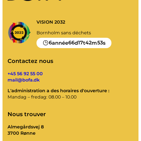
VISION 2032
Bornholm sans déchets
6
66
17
42
52
année
d
t
m
s
Contactez nous
+45 56 92 55 00
mail@bofa.dk
L'administration a des horaires d'ouverture :
Mandag – fredag: 08.00 – 10.00
Nous trouver
Almegårdsvej 8
3700 Rønne